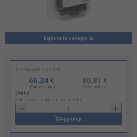
Esplora la categoria
Prezzo per 1 unità*
66,24 €
80,81 €
(IVA esclusa)
(IVA inclusa)
Add
Unità
to
Selezionare o digitare la quantità
Basket
Aggiungi