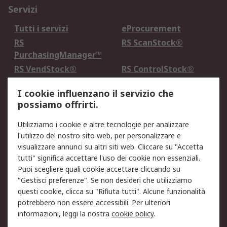
Servizi
Tutti i servizi
eProcurement
RS
RS ScanStock®
PurchasingManager™
RS VendStock®
RS ControlStock®
Servizio di taratura
MePA
I cookie influenzano il servizio che
possiamo offrirti.
Legale
Utilizziamo i cookie e altre tecnologie per analizzare
Informativa Cookie
Informativa Privacy -
l'utilizzo del nostro sito web, per personalizzare e
Aggiornata
visualizzare annunci su altri siti web. Cliccare su "Accetta
Email Security
Termini d'uso
tutti" significa accettare l'uso dei cookie non essenziali.
Condizioni di vendita
Condizioni generali di
Puoi scegliere quali cookie accettare cliccando su
servizio
"Gestisci preferenze". Se non desideri che utilizziamo
questi cookie, clicca su "Rifiuta tutti". Alcune funzionalità
Etica e responsabilità
potrebbero non essere accessibili. Per ulteriori
informazioni, leggi la nostra
cookie policy
.
Chi Siamo