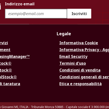
i
Indirizzo email
Iscriviti
Legale
rvizi
Informativa Cookie
ement
Informativa Privacy - Ag
hasingManager™
Email Security
Stock®
Termini d'uso
Stock®
Condizioni di vendita
olStock®
Condizioni generali di ser
di taratura
Etica e responsabilità
n Giovanni MI, ITALIA - Tribunale Monza 50885 - Capitale sociale € 3.900.000 (int