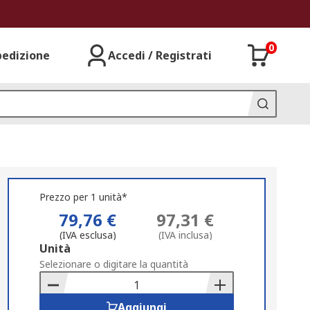
0
pedizione
Accedi / Registrati
Prezzo per 1 unità*
79,76 €
97,31 €
(IVA esclusa)
(IVA inclusa)
Add
Unità
to
Selezionare o digitare la quantità
Basket
Aggiungi