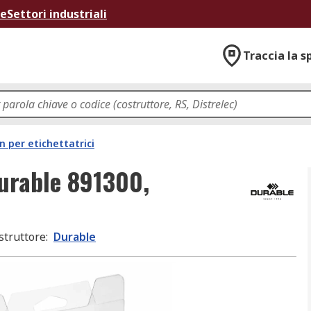
ne
Settori industriali
Traccia la s
n per etichettatrici
Durable 891300,
struttore
:
Durable