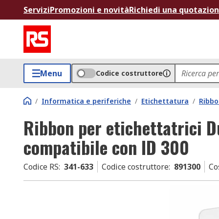
Servizi
Promozioni e novità
Richiedi una quotazio
Menu
Codice costruttore
/
Informatica e periferiche
/
Etichettatura
/
Ribbo
Ribbon per etichettatrici 
compatibile con ID 300
Codice RS
:
341-633
Codice costruttore
:
891300
Co