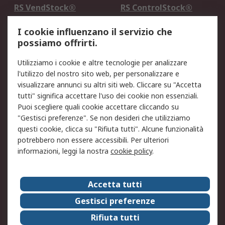
RS VendStock®
RS ControlStock®
Servizio di taratura
MePA
I cookie influenzano il servizio che
possiamo offrirti.
Legale
Utilizziamo i cookie e altre tecnologie per analizzare
Informativa Cookie
Informativa Privacy -
l'utilizzo del nostro sito web, per personalizzare e
Aggiornata
visualizzare annunci su altri siti web. Cliccare su "Accetta
Email Security
Termini d'uso
tutti" significa accettare l'uso dei cookie non essenziali.
Condizioni di vendita
Condizioni generali di
Puoi scegliere quali cookie accettare cliccando su
servizio
"Gestisci preferenze". Se non desideri che utilizziamo
questi cookie, clicca su "Rifiuta tutti". Alcune funzionalità
Etica e responsabilità
potrebbero non essere accessibili. Per ulteriori
informazioni, leggi la nostra
cookie policy
.
Chi Siamo
Chi Siamo
Contattaci
Accetta tutti
Supporto
ESG
Gestisci preferenze
Carriere
RS Group
Rifiuta tutti
Press Centre
Discovery: il Blog di RS