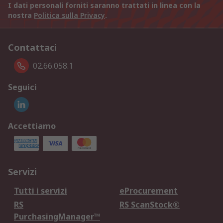
I dati personali forniti saranno trattati in linea con la
nostra
Politica sulla Privacy
.
Contattaci
02.66.058.1
Seguici
Accettiamo
Servizi
Tutti i servizi
eProcurement
RS
RS ScanStock®
PurchasingManager™