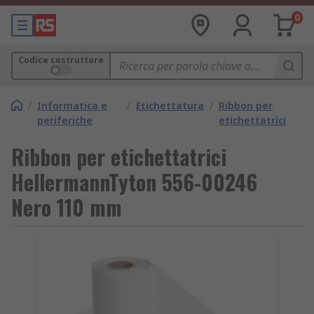
0
Codice costruttore
/
Informatica e
/
Etichettatura
/
Ribbon per
periferiche
etichettatrici
Ribbon per etichettatrici
HellermannTyton 556-00246
Nero 110 mm