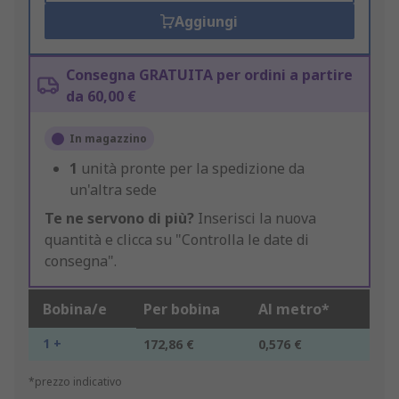
Aggiungi
Consegna GRATUITA per ordini a partire
da 60,00 €
In magazzino
1
unità pronte per la spedizione da
un'altra sede
Te ne servono di più?
Inserisci la nuova
quantità e clicca su "Controlla le date di
consegna".
Bobina/e
Per bobina
Al metro*
1 +
172,86 €
0,576 €
*prezzo indicativo