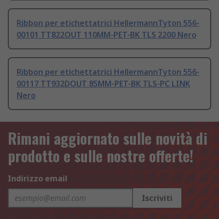
Ribbon per etichettatrici HellermannTyton 556-
00101 TT822OUT 110MM-PET-BK TLS 2200 Nero
Ribbon per etichettatrici HellermannTyton 556-
00117 TT932DOUT 85MM-PET-BK TLS-PC LINK
Nero
Rimani aggiornato sulle novità di
prodotto e sulle nostre offerte!
Indirizzo email
Iscriviti