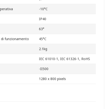
perativa
-10°C
IP40
63°
 di funzionamento
45°C
2.1kg
IEC 61010-1, IEC 61326-1, RoHS
-II500
1280 x 800 pixels