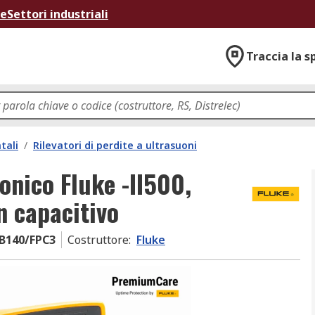
ne
Settori industriali
Traccia la s
tali
/
Rilevatori di perdite a ultrasuoni
sonico Fluke -II500,
n capacitivo
SB140/FPC3
Costruttore
:
Fluke