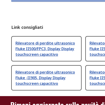
Link consigliati
Rilevatore di perdite ultrasonico
Rilevato
Fluke II500/FPC3, Display Display
Fluke II
touchscreen capacitivo
touchsc
Rilevatore di perdite ultrasonico
Rilevato
Fluke -II905, Display Display
Fluke II
touchscreen capacitivo
touchsc
Rimani aggiornato sulle novità d