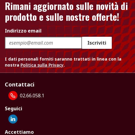
Rimani aggiornato sulle novità di
prodotto e sulle nostre offerte!
Indirizzo email
Iscriviti
I dati personali forniti saranno trattati in linea con la
nostra
Politica sulla Privacy
.
Contattaci
02.66.058.1
Seguici
Accettiamo