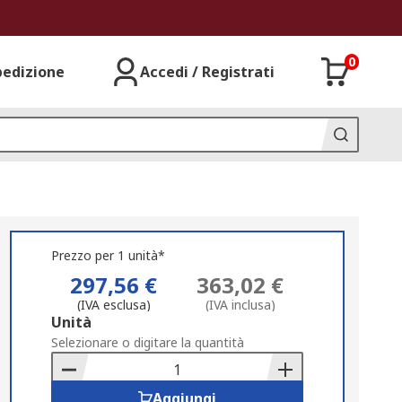
0
pedizione
Accedi / Registrati
Prezzo per 1 unità*
297,56 €
363,02 €
(IVA esclusa)
(IVA inclusa)
Add
Unità
to
Selezionare o digitare la quantità
Basket
Aggiungi