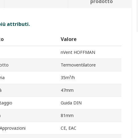
prodotto
iù attributi.
to
Valore
nVent HOFFMAN
otto
Termoventilatore
ria
35m³/h
à
47mm
taggio
Guida DIN
a
81mm
Approvazioni
CE, EAC