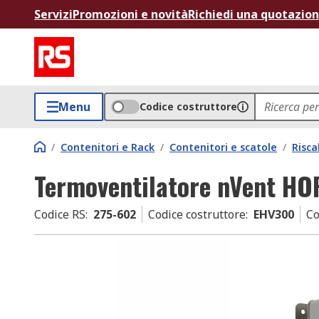
Servizi
Promozioni e novità
Richiedi una quotazio
Menu
Codice costruttore
/
Contenitori e Rack
/
Contenitori e scatole
/
Risca
Termoventilatore nVent H
Codice RS
:
275-602
Codice costruttore
:
EHV300
Co