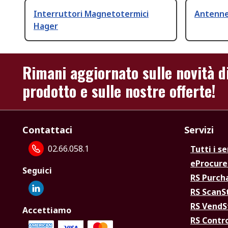
Interruttori Magnetotermici
Antenn
Hager
Rimani aggiornato sulle novità d
prodotto e sulle nostre offerte!
Contattaci
Servizi
02.66.058.1
Tutti i se
eProcur
Seguici
RS Purc
RS Scan
RS Vend
Accettiamo
RS Contr