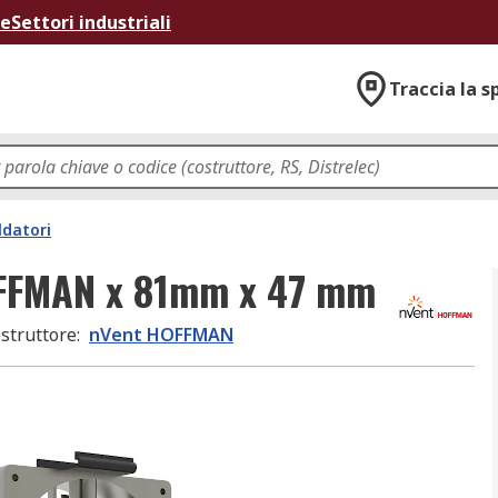
ne
Settori industriali
Traccia la s
ldatori
OFFMAN x 81mm x 47 mm
struttore
:
nVent HOFFMAN