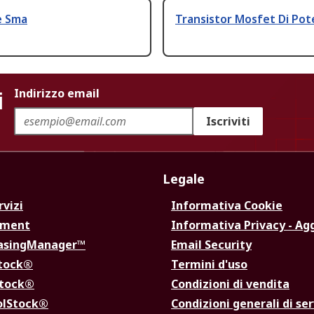
e Sma
Transistor Mosfet Di Pot
i
Indirizzo email
Iscriviti
Legale
rvizi
Informativa Cookie
ement
Informativa Privacy - Ag
hasingManager™
Email Security
Stock®
Termini d'uso
Stock®
Condizioni di vendita
olStock®
Condizioni generali di ser