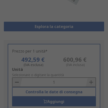
Esplora la categoria
Prezzo per 1 unità*
492,59 €
600,96 €
(IVA esclusa)
(IVA inclusa)
Add
Unità
to
Selezionare o digitare la quantità
Basket
Controlla le date di consegna
Aggiungi