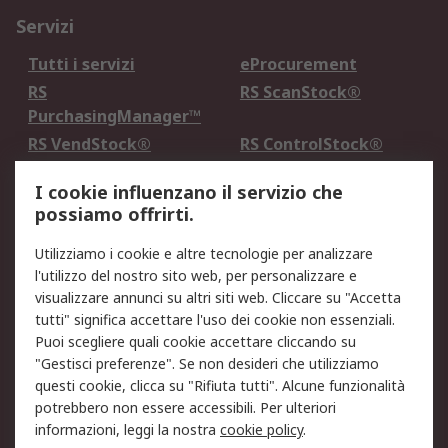
Servizi
Tutti i servizi
eProcurement
RS
RS ScanStock®
PurchasingManager™
RS VendStock®
RS ControlStock®
Servizio di taratura
MePA
I cookie influenzano il servizio che
possiamo offrirti.
Legale
Utilizziamo i cookie e altre tecnologie per analizzare
Informativa Cookie
Informativa Privacy -
l'utilizzo del nostro sito web, per personalizzare e
Aggiornata
visualizzare annunci su altri siti web. Cliccare su "Accetta
Email Security
Termini d'uso
tutti" significa accettare l'uso dei cookie non essenziali.
Condizioni di vendita
Condizioni generali di
Puoi scegliere quali cookie accettare cliccando su
servizio
"Gestisci preferenze". Se non desideri che utilizziamo
questi cookie, clicca su "Rifiuta tutti". Alcune funzionalità
Etica e responsabilità
potrebbero non essere accessibili. Per ulteriori
informazioni, leggi la nostra
cookie policy
.
Chi Siamo