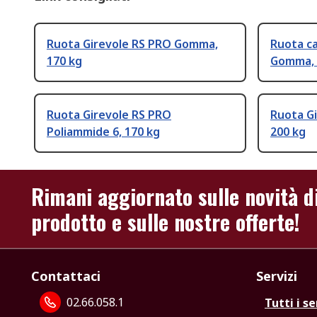
Ruota Girevole RS PRO Gomma,
Ruota ca
170 kg
Gomma, 
Ruota Girevole RS PRO
Ruota G
Poliammide 6, 170 kg
200 kg
Rimani aggiornato sulle novità d
prodotto e sulle nostre offerte!
Contattaci
Servizi
02.66.058.1
Tutti i se