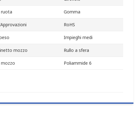
 ruota
Gomma
/Approvazioni
RoHS
 peso
Impieghi medi
cinetto mozzo
Rullo a sfera
e mozzo
Poliammide 6