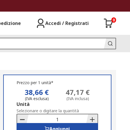
0
pedizione
Accedi / Registrati
Prezzo per 1 unità*
38,66 €
47,17 €
(IVA esclusa)
(IVA inclusa)
Add
Unità
to
Selezionare o digitare la quantità
Basket
Aggiungi