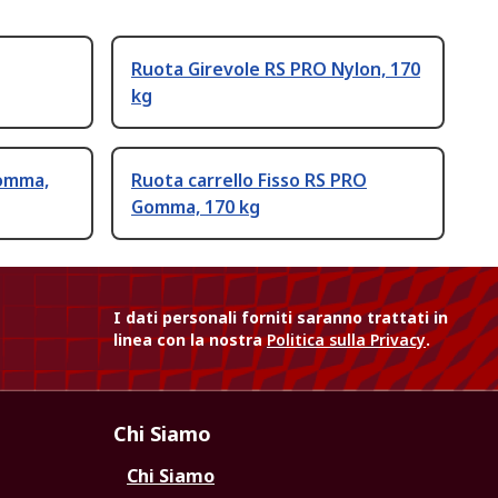
Ruota Girevole RS PRO Nylon, 170
kg
Gomma,
Ruota carrello Fisso RS PRO
Gomma, 170 kg
I dati personali forniti saranno trattati in
linea con la nostra
Politica sulla Privacy
.
Chi Siamo
Chi Siamo