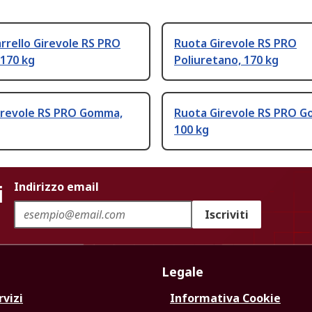
rrello Girevole RS PRO
Ruota Girevole RS PRO
170 kg
Poliuretano, 170 kg
irevole RS PRO Gomma,
Ruota Girevole RS PRO 
100 kg
i
Indirizzo email
Iscriviti
Legale
rvizi
Informativa Cookie