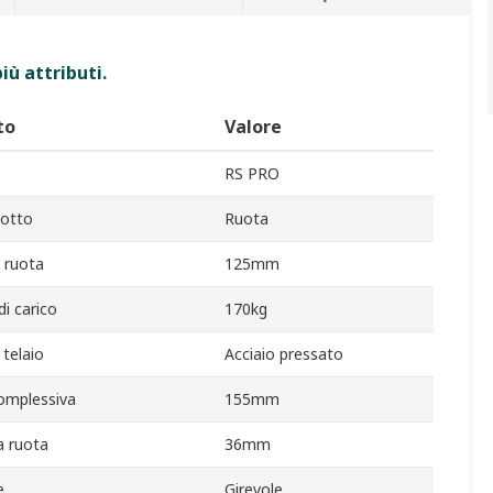
iù attributi.
to
Valore
RS PRO
dotto
Ruota
 ruota
125mm
di carico
170kg
 telaio
Acciaio pressato
omplessiva
155mm
a ruota
36mm
e
Girevole