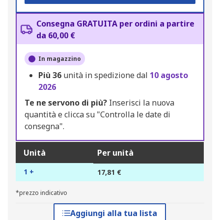
Consegna GRATUITA per ordini a partire
da 60,00 €
In magazzino
Più
36
unità in spedizione dal
10 agosto
2026
Te ne servono di più?
Inserisci la nuova
quantità e clicca su "Controlla le date di
consegna".
Unità
Per unità
1 +
17,81 €
*prezzo indicativo
Aggiungi alla tua lista