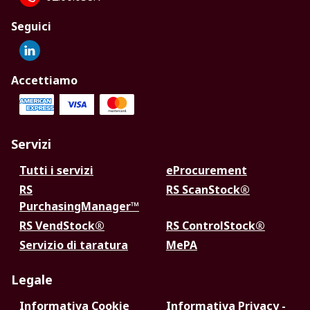
Seguici
Accettiamo
Servizi
Tutti i servizi
eProcurement
RS
RS ScanStock®
PurchasingManager™
RS VendStock®
RS ControlStock®
Servizio di taratura
MePA
Legale
Informativa Cookie
Informativa Privacy -