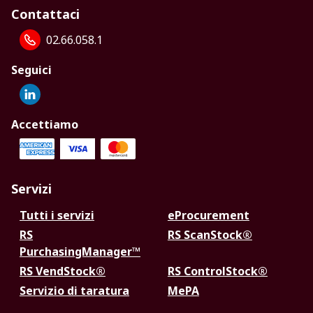
Contattaci
02.66.058.1
Seguici
Accettiamo
Servizi
Tutti i servizi
eProcurement
RS
RS ScanStock®
PurchasingManager™
RS VendStock®
RS ControlStock®
Servizio di taratura
MePA