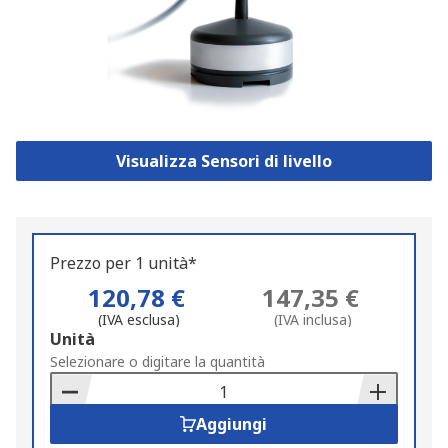
Visualizza Sensori di livello
Prezzo per 1 unità*
120,78 €
147,35 €
(IVA esclusa)
(IVA inclusa)
Add
Unità
to
Selezionare o digitare la quantità
Basket
Aggiungi