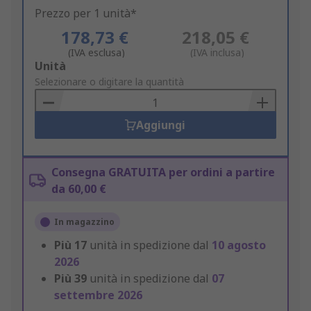
Prezzo per 1 unità*
178,73 €
218,05 €
(IVA esclusa)
(IVA inclusa)
Add
Unità
to
Selezionare o digitare la quantità
Basket
Aggiungi
Consegna GRATUITA per ordini a partire
da 60,00 €
In magazzino
Più
17
unità in spedizione dal
10 agosto
2026
Più
39
unità in spedizione dal
07
settembre 2026