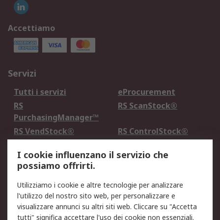
Accettiamo
Servizi
Tutti i servizi
eProcurement
RS
RS ScanStock®
PurchasingManager™
RS VendStock®
RS ControlStock®
Servizio di taratura
MePA
I cookie influenzano il servizio che
possiamo offrirti.
Legale
Utilizziamo i cookie e altre tecnologie per analizzare
Informativa Cookie
Informativa Privacy -
l'utilizzo del nostro sito web, per personalizzare e
Aggiornata
visualizzare annunci su altri siti web. Cliccare su "Accetta
Email Security
Termini d'uso
tutti" significa accettare l'uso dei cookie non essenziali.