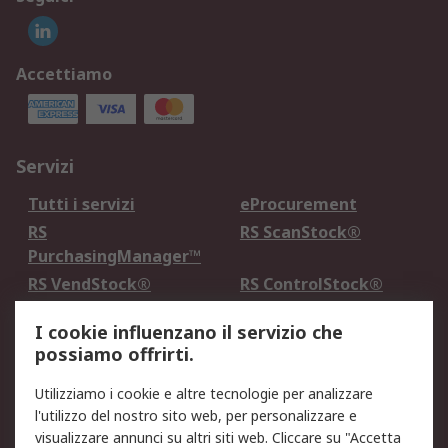
Accettiamo
Servizi
Tutti i servizi
eProcurement
RS
RS ScanStock®
PurchasingManager™
RS VendStock®
RS ControlStock®
Servizio di taratura
MePA
I cookie influenzano il servizio che
possiamo offrirti.
Legale
Utilizziamo i cookie e altre tecnologie per analizzare
Informativa Cookie
Informativa Privacy -
l'utilizzo del nostro sito web, per personalizzare e
Aggiornata
visualizzare annunci su altri siti web. Cliccare su "Accetta