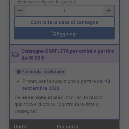
to
Selezionare o digitare la quantità
Basket
Controlla le date di consegna
Aggiungi
Consegna GRATUITA per ordini a partire
da 60,00 €
Fornito dal produttore
Pronto per la spedizione a partire dal
10
settembre 2026
Te ne servono di più?
Inserisci la nuova
quantità e clicca su "Controlla le date di
consegna".
Unità
Per unità