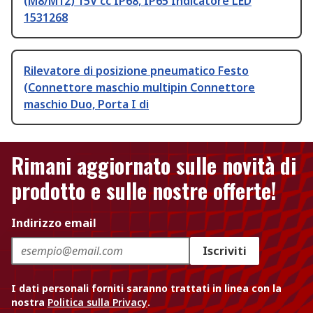
(M8/M12) 15V cc IP68, IP65 Indicatore LED
1531268
Rilevatore di posizione pneumatico Festo
(Connettore maschio multipin Connettore
maschio Duo, Porta I di
Rimani aggiornato sulle novità di
prodotto e sulle nostre offerte!
Indirizzo email
Iscriviti
I dati personali forniti saranno trattati in linea con la
nostra
Politica sulla Privacy
.