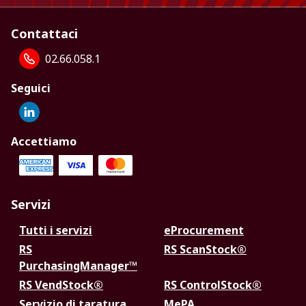
Contattaci
02.66.058.1
Seguici
Accettiamo
Servizi
Tutti i servizi
eProcurement
RS
RS ScanStock®
PurchasingManager™
RS VendStock®
RS ControlStock®
Servizio di taratura
MePA