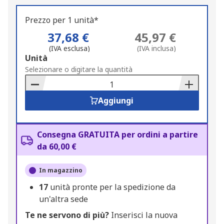
Prezzo per 1 unità*
37,68 €
45,97 €
(IVA esclusa)
(IVA inclusa)
Add
Unità
to
Selezionare o digitare la quantità
Basket
Aggiungi
Consegna GRATUITA per ordini a partire
da 60,00 €
In magazzino
17
unità pronte per la spedizione da
un'altra sede
Te ne servono di più?
Inserisci la nuova