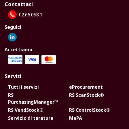
Contattaci
02.66.058.1
Seguici
Accettiamo
Servizi
Tutti i servizi
eProcurement
RS
RS ScanStock®
PurchasingManager™
RS VendStock®
RS ControlStock®
Servizio di taratura
MePA