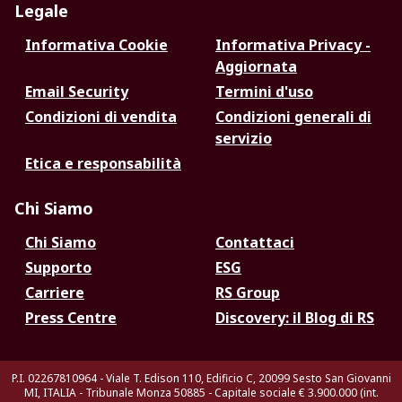
Legale
Informativa Cookie
Informativa Privacy -
Aggiornata
Email Security
Termini d'uso
Condizioni di vendita
Condizioni generali di
servizio
Etica e responsabilità
Chi Siamo
Chi Siamo
Contattaci
Supporto
ESG
Carriere
RS Group
Press Centre
Discovery: il Blog di RS
P.I. 02267810964 - Viale T. Edison 110, Edificio C, 20099 Sesto San Giovanni
MI, ITALIA - Tribunale Monza 50885 - Capitale sociale € 3.900.000 (int.