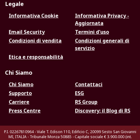
Legale
Informativa Cookie
Informativa Privacy -
Aggiornata
Email Security
Termini d'uso
Condizioni di vendita
Condizioni generali di
servizio
Etica e responsabilità
Chi Siamo
Chi Siamo
Contattaci
Supporto
ESG
Carriere
RS Group
Press Centre
Discovery: il Blog di RS
P.I. 02267810964 - Viale T. Edison 110, Edificio C, 20099 Sesto San Giovanni
MI, ITALIA - Tribunale Monza 50885 - Capitale sociale € 3.900.000 (int.