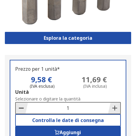
Esplora la categoria
Prezzo per 1 unità*
9,58 €
11,69 €
(IVA esclusa)
(IVA inclusa)
Add
Unità
to
Selezionare o digitare la quantità
Basket
Controlla le date di consegna
Aggiungi