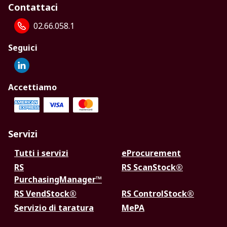
Contattaci
02.66.058.1
Seguici
Accettiamo
Servizi
Tutti i servizi
eProcurement
RS
RS ScanStock®
PurchasingManager™
RS VendStock®
RS ControlStock®
Servizio di taratura
MePA