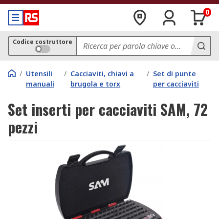
0
Codice costruttore
/
Utensili
/
Cacciaviti, chiavi a
/
Set di punte
manuali
brugola e torx
per cacciaviti
Set inserti per cacciaviti SAM, 72
pezzi