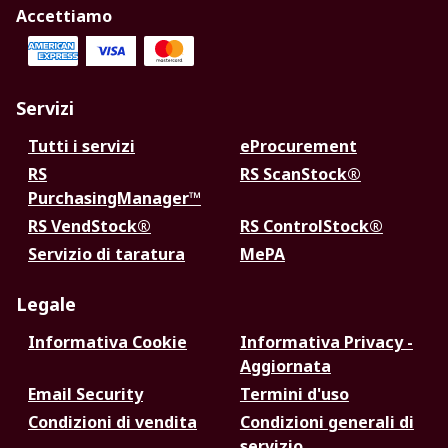
Accettiamo
Servizi
Tutti i servizi
eProcurement
RS
RS ScanStock®
PurchasingManager™
RS VendStock®
RS ControlStock®
Servizio di taratura
MePA
Legale
Informativa Cookie
Informativa Privacy -
Aggiornata
Email Security
Termini d'uso
Condizioni di vendita
Condizioni generali di
servizio