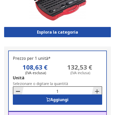
Esplora la categoria
Prezzo per 1 unità*
108,63 €
132,53 €
(IVA esclusa)
(IVA inclusa)
Add
Unità
to
Selezionare o digitare la quantità
Basket
Aggiungi