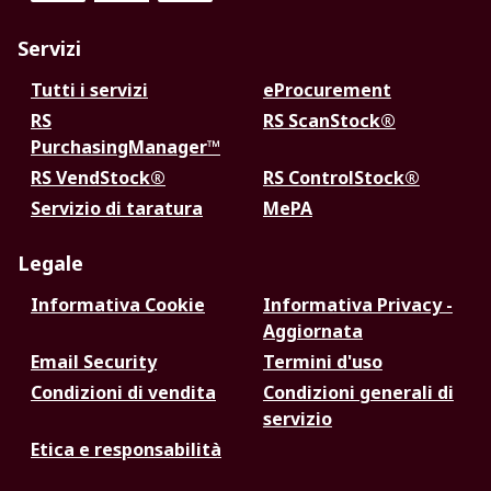
Servizi
Tutti i servizi
eProcurement
RS
RS ScanStock®
PurchasingManager™
RS VendStock®
RS ControlStock®
Servizio di taratura
MePA
Legale
Informativa Cookie
Informativa Privacy -
Aggiornata
Email Security
Termini d'uso
Condizioni di vendita
Condizioni generali di
servizio
Etica e responsabilità