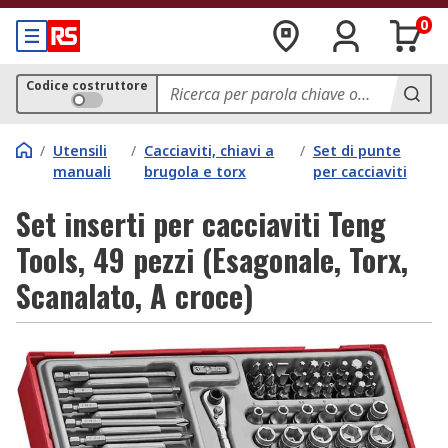
0
Codice costruttore
/
Utensili
/
Cacciaviti, chiavi a
/
Set di punte
manuali
brugola e torx
per cacciaviti
Set inserti per cacciaviti Teng
Tools, 49 pezzi (Esagonale, Torx,
Scanalato, A croce)