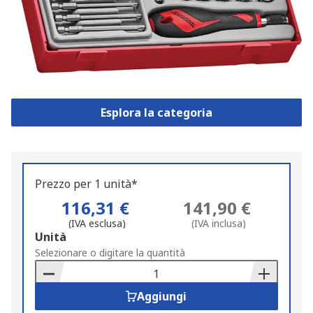
Esplora la categoria
Prezzo per 1 unità*
116,31 €
141,90 €
(IVA esclusa)
(IVA inclusa)
Add
Unità
to
Selezionare o digitare la quantità
Basket
Aggiungi