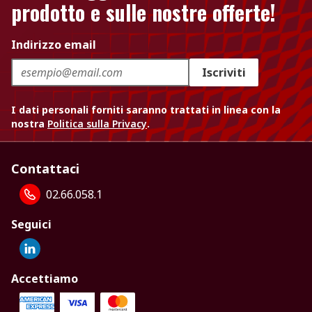
prodotto e sulle nostre offerte!
Indirizzo email
Iscriviti
I dati personali forniti saranno trattati in linea con la
nostra
Politica sulla Privacy
.
Contattaci
02.66.058.1
Seguici
Accettiamo