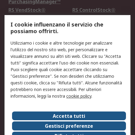
PurchasingManager™
RS VendStock®
RS ControlStock®
Servizio di taratura
MePA
I cookie influenzano il servizio che
possiamo offrirti.
Legale
Utilizziamo i cookie e altre tecnologie per analizzare
Informativa Cookie
Informativa Privacy -
l'utilizzo del nostro sito web, per personalizzare e
Aggiornata
visualizzare annunci su altri siti web. Cliccare su "Accetta
Email Security
Termini d'uso
tutti" significa accettare l'uso dei cookie non essenziali.
Condizioni di vendita
Condizioni generali di
Puoi scegliere quali cookie accettare cliccando su
servizio
"Gestisci preferenze". Se non desideri che utilizziamo
questi cookie, clicca su "Rifiuta tutti". Alcune funzionalità
Etica e responsabilità
potrebbero non essere accessibili. Per ulteriori
informazioni, leggi la nostra
cookie policy
.
Chi Siamo
Chi Siamo
Contattaci
Accetta tutti
Supporto
ESG
Gestisci preferenze
Carriere
RS Group