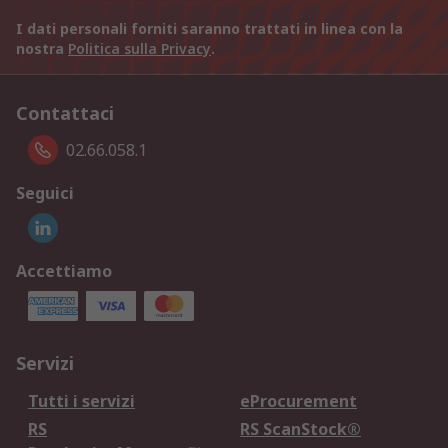
I dati personali forniti saranno trattati in linea con la
nostra
Politica sulla Privacy
.
Contattaci
02.66.058.1
Seguici
Accettiamo
Servizi
Tutti i servizi
eProcurement
RS
RS ScanStock®