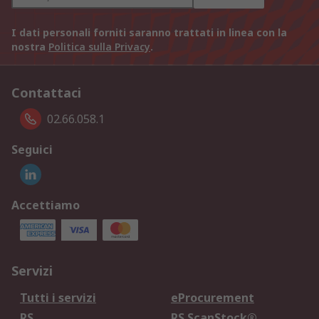
I dati personali forniti saranno trattati in linea con la
nostra
Politica sulla Privacy
.
Contattaci
02.66.058.1
Seguici
Accettiamo
Servizi
Tutti i servizi
eProcurement
RS
RS ScanStock®