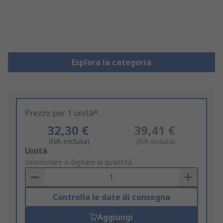
Esplora la categoria
Prezzo per 1 unità*
32,30 €
39,41 €
(IVA esclusa)
(IVA inclusa)
Add
Unità
to
Selezionare o digitare la quantità
Basket
Controlla le date di consegna
Aggiungi