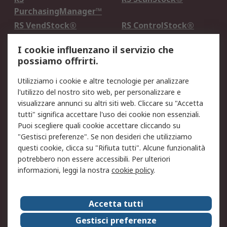
PurchasingManager™
RS VendStock®
RS ControlStock®
Servizio di taratura
MePA
I cookie influenzano il servizio che
possiamo offrirti.
Legale
Utilizziamo i cookie e altre tecnologie per analizzare
Informativa Cookie
Informativa Privacy -
l'utilizzo del nostro sito web, per personalizzare e
Aggiornata
visualizzare annunci su altri siti web. Cliccare su "Accetta
Email Security
Termini d'uso
tutti" significa accettare l'uso dei cookie non essenziali.
Condizioni di vendita
Condizioni generali di
Puoi scegliere quali cookie accettare cliccando su
servizio
"Gestisci preferenze". Se non desideri che utilizziamo
questi cookie, clicca su "Rifiuta tutti". Alcune funzionalità
Etica e responsabilità
potrebbero non essere accessibili. Per ulteriori
informazioni, leggi la nostra
cookie policy
.
Chi Siamo
Chi Siamo
Contattaci
Accetta tutti
Supporto
ESG
Gestisci preferenze
Carriere
RS Group