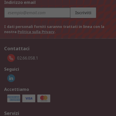
Indirizzo email
Iscriviti
I dati personali forniti saranno trattati in linea con la
nostra
Politica sulla Privacy
.
Contattaci
02.66.058.1
Seguici
Accettiamo
Servizi