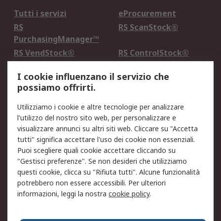
Tutti i servizi
eProcurement
RS
RS ScanStock®
PurchasingManager™
RS VendStock®
RS ControlStock®
Servizio di taratura
MePA
I cookie influenzano il servizio che
possiamo offrirti.
Legale
Utilizziamo i cookie e altre tecnologie per analizzare
Informativa Cookie
Informativa Privacy -
l'utilizzo del nostro sito web, per personalizzare e
Aggiornata
visualizzare annunci su altri siti web. Cliccare su "Accetta
Email Security
Termini d'uso
tutti" significa accettare l'uso dei cookie non essenziali.
Condizioni di vendita
Condizioni generali di
Puoi scegliere quali cookie accettare cliccando su
servizio
"Gestisci preferenze". Se non desideri che utilizziamo
questi cookie, clicca su "Rifiuta tutti". Alcune funzionalità
Etica e responsabilità
potrebbero non essere accessibili. Per ulteriori
informazioni, leggi la nostra
cookie policy
.
Chi Siamo
Chi Siamo
Contattaci