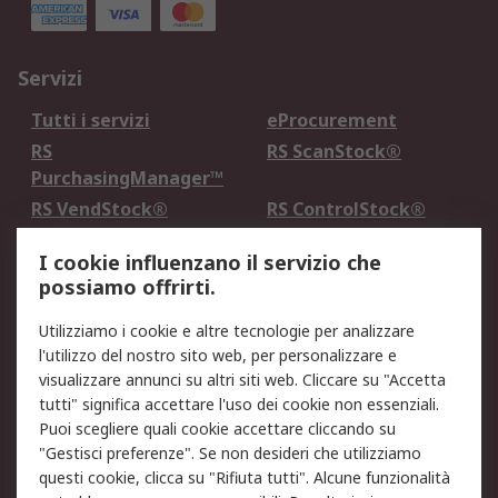
Servizi
Tutti i servizi
eProcurement
RS
RS ScanStock®
PurchasingManager™
RS VendStock®
RS ControlStock®
Servizio di taratura
MePA
I cookie influenzano il servizio che
possiamo offrirti.
Legale
Utilizziamo i cookie e altre tecnologie per analizzare
Informativa Cookie
Informativa Privacy -
l'utilizzo del nostro sito web, per personalizzare e
Aggiornata
visualizzare annunci su altri siti web. Cliccare su "Accetta
Email Security
Termini d'uso
tutti" significa accettare l'uso dei cookie non essenziali.
Condizioni di vendita
Condizioni generali di
Puoi scegliere quali cookie accettare cliccando su
servizio
"Gestisci preferenze". Se non desideri che utilizziamo
questi cookie, clicca su "Rifiuta tutti". Alcune funzionalità
Etica e responsabilità