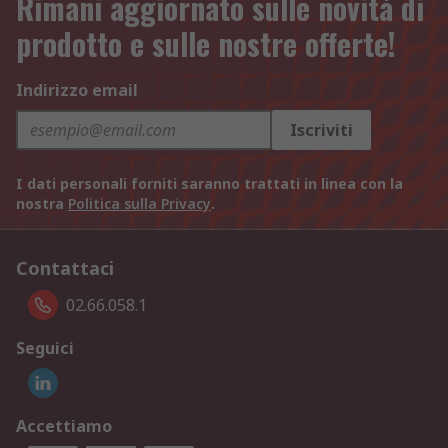
Rimani aggiornato sulle novità di
prodotto e sulle nostre offerte!
Indirizzo email
Iscriviti
I dati personali forniti saranno trattati in linea con la
nostra
Politica sulla Privacy
.
Contattaci
02.66.058.1
Seguici
Accettiamo