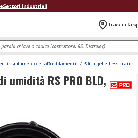
ne
Settori industriali
Traccia la s
per riscaldamento e raffreddamento
/
Silica gel ed essiccatori
 di umidità RS PRO BLD,