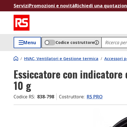
Servizi
Promozioni e novità
Richiedi una quotazio
Menu
Codice costruttore
/
HVAC, Ventilatori e Gestione termica
/
Accessori 
Essiccatore con indicatore
10 g
Codice RS
:
838-798
Costruttore
:
RS PRO