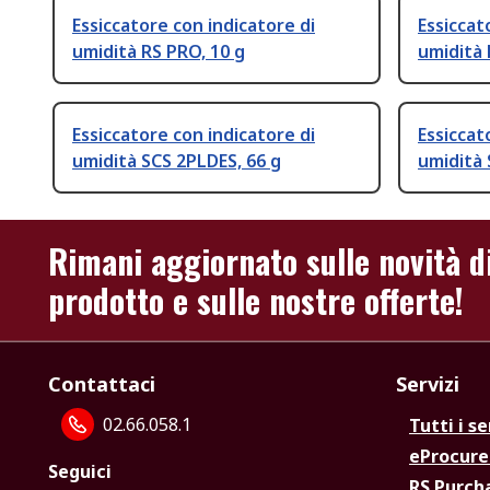
Essiccatore con indicatore di
Essiccat
umidità RS PRO, 10 g
umidità 
Essiccatore con indicatore di
Essiccat
umidità SCS 2PLDES, 66 g
umidità 
Rimani aggiornato sulle novità d
prodotto e sulle nostre offerte!
Contattaci
Servizi
02.66.058.1
Tutti i se
eProcur
Seguici
RS Purc