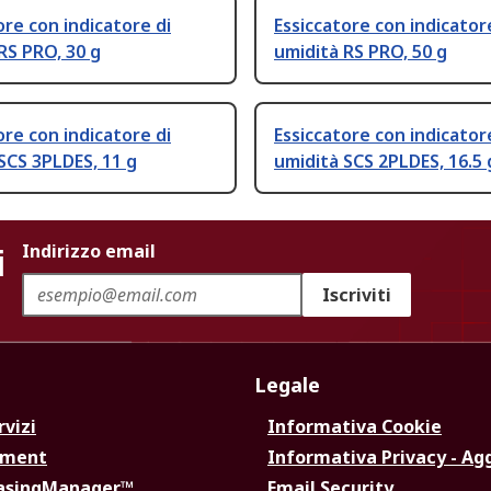
ore con indicatore di
Essiccatore con indicator
RS PRO, 30 g
umidità RS PRO, 50 g
ore con indicatore di
Essiccatore con indicator
SCS 3PLDES, 11 g
umidità SCS 2PLDES, 16.5 
i
Indirizzo email
Iscriviti
Legale
rvizi
Informativa Cookie
ement
Informativa Privacy - Ag
hasingManager™
Email Security