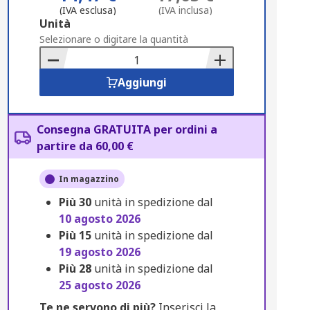
(IVA esclusa)
(IVA inclusa)
Add
Unità
to
Selezionare o digitare la quantità
Basket
Aggiungi
Consegna GRATUITA per ordini a
partire da 60,00 €
In magazzino
Più
30
unità in spedizione dal
10 agosto 2026
Più
15
unità in spedizione dal
19 agosto 2026
Più
28
unità in spedizione dal
25 agosto 2026
Te ne servono di più?
Inserisci la