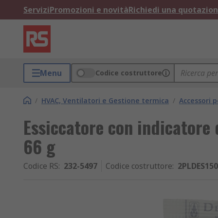
Servizi
Promozioni e novità
Richiedi una quotazio
Menu
Codice costruttore
/
HVAC, Ventilatori e Gestione termica
/
Accessori 
Essiccatore con indicatore
66 g
Codice RS
:
232-5497
Codice costruttore
:
2PLDES150