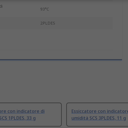
di
93°C
2PLDES
ore con indicatore di
Essiccatore con indicator
SCS 1PLDES, 33 g
umidità SCS 3PLDES, 11 g