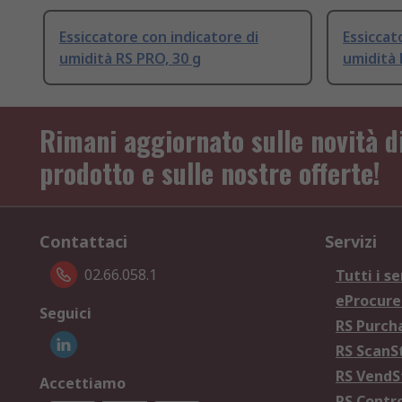
Essiccatore con indicatore di
Essiccat
umidità RS PRO, 30 g
umidità 
Rimani aggiornato sulle novità d
prodotto e sulle nostre offerte!
Contattaci
Servizi
02.66.058.1
Tutti i se
eProcur
Seguici
RS Purc
RS Scan
RS Vend
Accettiamo
RS Contr