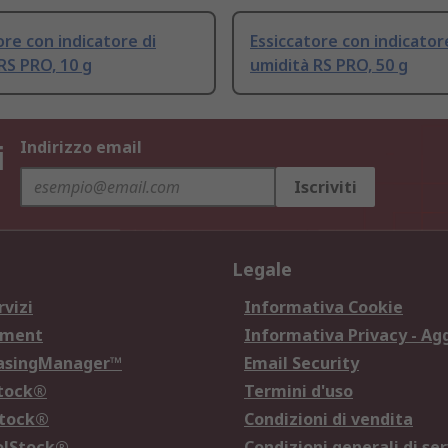
ore con indicatore di
Essiccatore con indicator
RS PRO, 10 g
umidità RS PRO, 50 g
i
Indirizzo email
Iscriviti
Legale
rvizi
Informativa Cookie
ement
Informativa Privacy - Ag
hasingManager™
Email Security
Stock®
Termini d'uso
Stock®
Condizioni di vendita
olStock®
Condizioni generali di ser