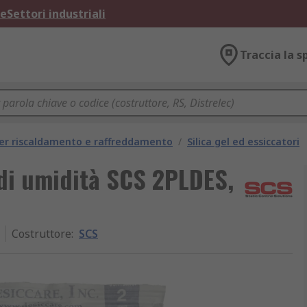
ne
Settori industriali
Traccia la s
per riscaldamento e raffreddamento
/
Silica gel ed essiccatori
 di umidità SCS 2PLDES,
Costruttore
:
SCS