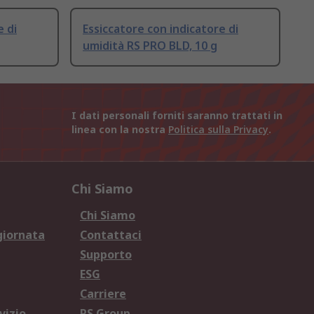
e di
Essiccatore con indicatore di
umidità RS PRO BLD, 10 g
I dati personali forniti saranno trattati in
linea con la nostra
Politica sulla Privacy
.
Chi Siamo
Chi Siamo
giornata
Contattaci
Supporto
ESG
Carriere
vizio
RS Group