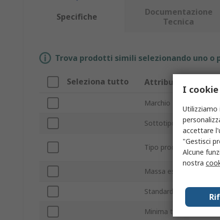
Documentazione
Specifiche
Tecnica
Trova prodotti simili selezionando uno o p
Seleziona tutto
Attributo
I cookie
Marchio
Utilizziamo 
personalizza
Sottotipo
accettare l
"Gestisci pr
Tipo prodotto
Alcune funzi
nostra
cook
Massa essiccante
Standard/Approvazioni
Ri
Minima temperatura op