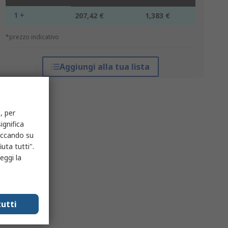
1 +
207,42 €
1,383 €
*prezzo indicativo
Aggiungi alla tua lista
, per
ignifica
liccando su
uta tutti".
eggi la
utti