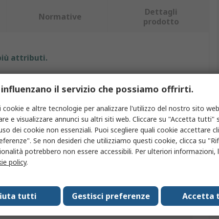
Dettagli
Normative
prodotto
iù attributi.
Valore
 influenzano il servizio che possiamo offrirti.
SCS
i cookie e altre tecnologie per analizzare l'utilizzo del nostro sito web
re e visualizzare annunci su altri siti web. Cliccare su "Accetta tutti" s
Gel di silice
'uso dei cookie non essenziali. Puoi scegliere quali cookie accettare c
eferenze". Se non desideri che utilizziamo questi cookie, clicca su "Rifi
Essiccatore con indicatore di
onalità potrebbero non essere accessibili. Per ulteriori informazioni, l
umidità
ie policy
.
66g
MIL-D-3464
fiuta tutti
Gestisci preferenze
Accetta t
erativa
-40°C