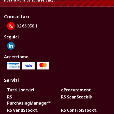
nostra
Politica sulla Privacy
.
Contattaci
02.66.058.1
Seguici
Accettiamo
Servizi
Tutti i servizi
eProcurement
RS
RS ScanStock®
PurchasingManager™
RS VendStock®
RS ControlStock®