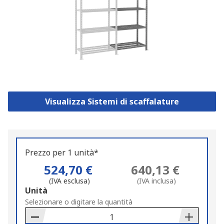
Visualizza Sistemi di scaffalature
Prezzo per 1 unità*
524,70 €
640,13 €
(IVA esclusa)
(IVA inclusa)
Add
Unità
to
Selezionare o digitare la quantità
Basket