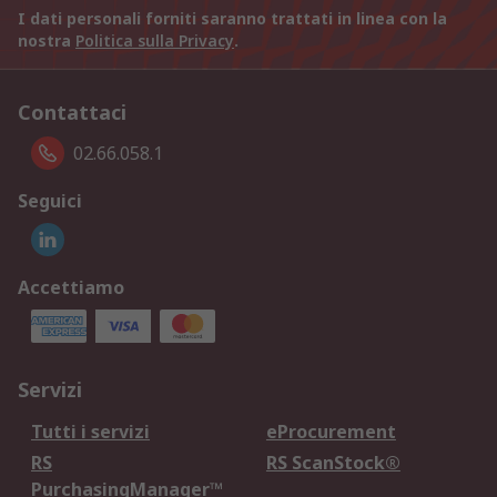
I dati personali forniti saranno trattati in linea con la
nostra
Politica sulla Privacy
.
Contattaci
02.66.058.1
Seguici
Accettiamo
Servizi
Tutti i servizi
eProcurement
RS
RS ScanStock®
PurchasingManager™