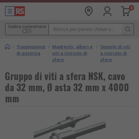
0
Codice costruttore
/
Trasmissione
/
Madreviti, alberi e
/
Sistemi di viti
di potenza
viti a ricircolo di
a ricircolo di
sfere
sfere
Gruppo di viti a sfera NSK, cavo
da 32 mm, Ø asta 32 mm x 4000
mm