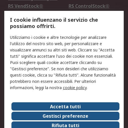
RS VendStock®
RS ControlStock®
Servizio di taratura
MePA
I cookie influenzano il servizio che
possiamo offrirti.
Legale
Utilizziamo i cookie e altre tecnologie per analizzare
Informativa Cookie
Informativa Privacy -
l'utilizzo del nostro sito web, per personalizzare e
Aggiornata
visualizzare annunci su altri siti web. Cliccare su "Accetta
Email Security
Termini d'uso
tutti" significa accettare l'uso dei cookie non essenziali.
Condizioni di vendita
Condizioni generali di
Puoi scegliere quali cookie accettare cliccando su
servizio
"Gestisci preferenze". Se non desideri che utilizziamo
questi cookie, clicca su "Rifiuta tutti". Alcune funzionalità
Etica e responsabilità
potrebbero non essere accessibili. Per ulteriori
informazioni, leggi la nostra
cookie policy
.
Chi Siamo
Chi Siamo
Contattaci
Accetta tutti
Supporto
ESG
Gestisci preferenze
Carriere
RS Group
Rifiuta tutti
Press Centre
Discovery: il Blog di RS