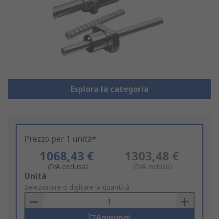
Esplora la categoria
Prezzo per 1 unità*
1068,43 €
1303,48 €
(IVA esclusa)
(IVA inclusa)
Add
Unità
to
Selezionare o digitare la quantità
Basket
Aggiungi