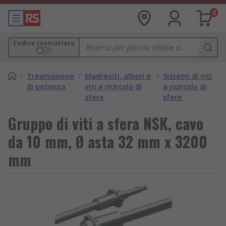
0
Codice costruttore
/
Trasmissione
/
Madreviti, alberi e
/
Sistemi di viti
di potenza
viti a ricircolo di
a ricircolo di
sfere
sfere
Gruppo di viti a sfera NSK, cavo
da 10 mm, Ø asta 32 mm x 3200
mm