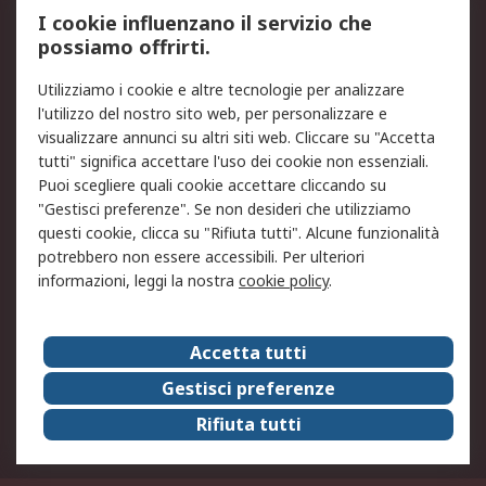
Servizio di taratura
MePA
I cookie influenzano il servizio che
possiamo offrirti.
Legale
Utilizziamo i cookie e altre tecnologie per analizzare
Informativa Cookie
Informativa Privacy -
l'utilizzo del nostro sito web, per personalizzare e
Aggiornata
visualizzare annunci su altri siti web. Cliccare su "Accetta
Email Security
Termini d'uso
tutti" significa accettare l'uso dei cookie non essenziali.
Condizioni di vendita
Condizioni generali di
Puoi scegliere quali cookie accettare cliccando su
servizio
"Gestisci preferenze". Se non desideri che utilizziamo
questi cookie, clicca su "Rifiuta tutti". Alcune funzionalità
Etica e responsabilità
potrebbero non essere accessibili. Per ulteriori
informazioni, leggi la nostra
cookie policy
.
Chi Siamo
Chi Siamo
Contattaci
Accetta tutti
Supporto
ESG
Gestisci preferenze
Carriere
RS Group
Rifiuta tutti
Press Centre
Discovery: il Blog di RS