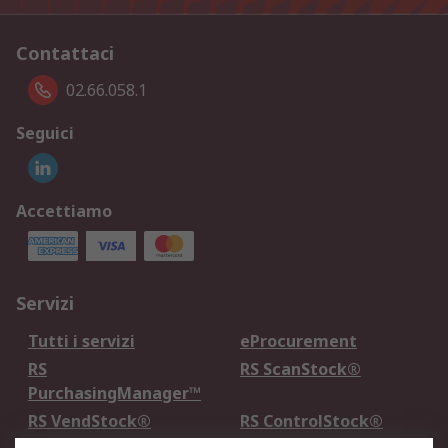
Contattaci
02.66.058.1
Seguici
Accettiamo
Servizi
Tutti i servizi
eProcurement
RS
RS ScanStock®
PurchasingManager™
RS VendStock®
RS ControlStock®