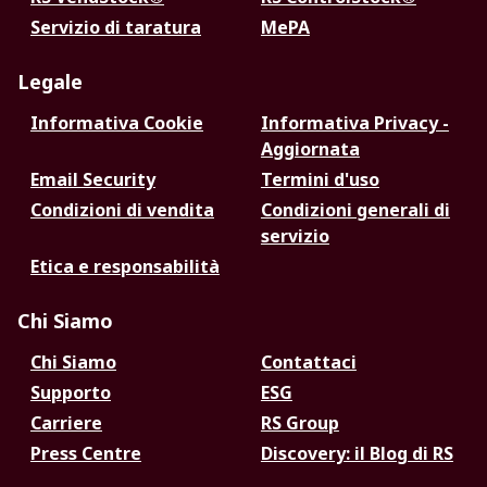
Servizio di taratura
MePA
Legale
Informativa Cookie
Informativa Privacy -
Aggiornata
Email Security
Termini d'uso
Condizioni di vendita
Condizioni generali di
servizio
Etica e responsabilità
Chi Siamo
Chi Siamo
Contattaci
Supporto
ESG
Carriere
RS Group
Press Centre
Discovery: il Blog di RS