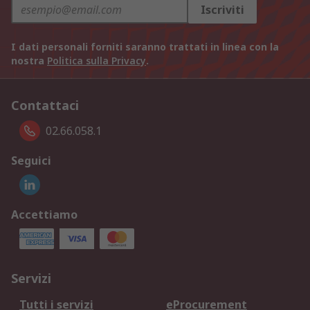
Iscriviti
I dati personali forniti saranno trattati in linea con la
nostra
Politica sulla Privacy
.
Contattaci
02.66.058.1
Seguici
Accettiamo
Servizi
Tutti i servizi
eProcurement