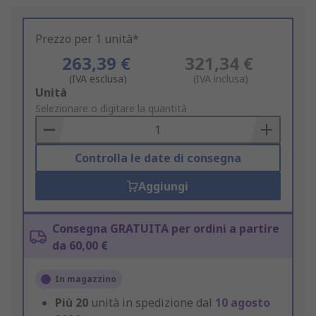
Prezzo per 1 unità*
263,39 €
321,34 €
(IVA esclusa)
(IVA inclusa)
Add
Unità
to
Selezionare o digitare la quantità
Basket
Controlla le date di consegna
Aggiungi
Consegna GRATUITA per ordini a partire
da 60,00 €
In magazzino
Più
20
unità in spedizione dal
10 agosto