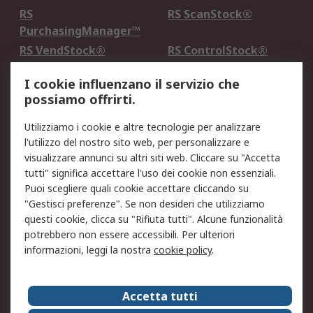
RS
RS ScanStock®
PurchasingManager™
RS VendStock®
RS ControlStock®
Servizio di taratura
MePA
I cookie influenzano il servizio che
possiamo offrirti.
Legale
Utilizziamo i cookie e altre tecnologie per analizzare
Informativa Cookie
Informativa Privacy -
l'utilizzo del nostro sito web, per personalizzare e
Aggiornata
visualizzare annunci su altri siti web. Cliccare su "Accetta
Email Security
Termini d'uso
tutti" significa accettare l'uso dei cookie non essenziali.
Condizioni di vendita
Condizioni generali di
Puoi scegliere quali cookie accettare cliccando su
servizio
"Gestisci preferenze". Se non desideri che utilizziamo
questi cookie, clicca su "Rifiuta tutti". Alcune funzionalità
Etica e responsabilità
potrebbero non essere accessibili. Per ulteriori
informazioni, leggi la nostra
cookie policy
.
Chi Siamo
Chi Siamo
Contattaci
Accetta tutti
Supporto
ESG