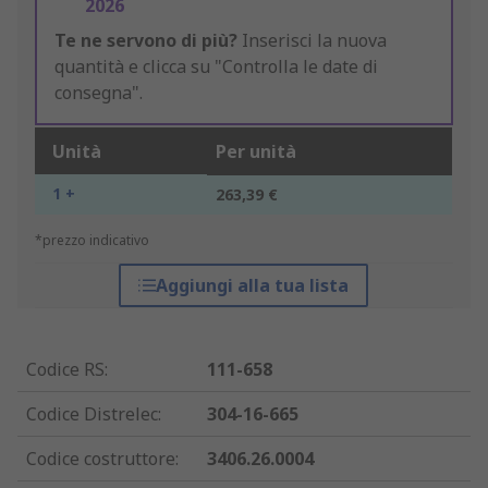
2026
Te ne servono di più?
Inserisci la nuova
quantità e clicca su "Controlla le date di
consegna".
Unità
Per unità
1 +
263,39 €
*prezzo indicativo
Aggiungi alla tua lista
Codice RS
:
111-658
Codice Distrelec
:
304-16-665
Codice costruttore
:
3406.26.0004