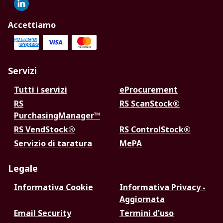
Accettiamo
Servizi
Tutti i servizi
eProcurement
RS
RS ScanStock®
PurchasingManager™
RS VendStock®
RS ControlStock®
Servizio di taratura
MePA
Legale
Informativa Cookie
Informativa Privacy -
Aggiornata
Email Security
Termini d'uso