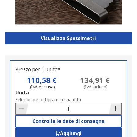
Visualizza Spessimetri
Prezzo per 1 unità*
110,58 €
134,91 €
(IVA esclusa)
(IVA inclusa)
Add
Unità
to
Selezionare o digitare la quantità
Basket
Controlla le date di consegna
Aggiungi