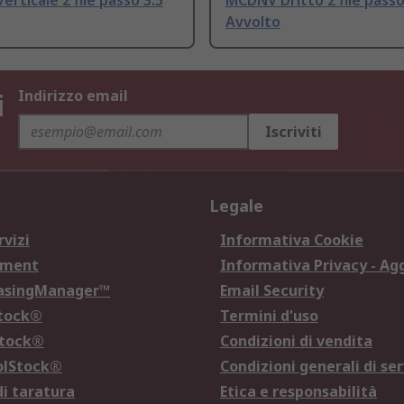
rticale 2 file passo 3.5
MCDNV Dritto 2 file pass
Avvolto
i
Indirizzo email
Iscriviti
Legale
rvizi
Informativa Cookie
ement
Informativa Privacy - Ag
hasingManager™
Email Security
Stock®
Termini d'uso
Stock®
Condizioni di vendita
olStock®
Condizioni generali di ser
di taratura
Etica e responsabilità