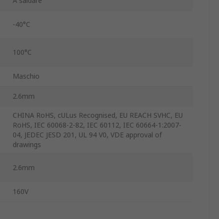
A saldare
-40°C
100°C
Maschio
2.6mm
CHINA RoHS, cULus Recognised, EU REACH SVHC, EU
RoHS, IEC 60068-2-82, IEC 60112, IEC 60664-1:2007-
04, JEDEC JESD 201, UL 94 V0, VDE approval of
drawings
2.6mm
160V