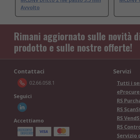
MCDNV Dritto 2 file passo 3.5 mm
MCDNV Ve
Avvolto
Rimani aggiornato sulle novità d
prodotto e sulle nostre offerte!
Contattaci
Servizi
02.66.058.1
Tutti i se
eProcur
Seguici
RS Purc
RS Scan
RS Vend
Accettiamo
RS Contr
Servizio 