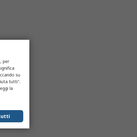
, per
ignifica
liccando su
uta tutti".
eggi la
utti