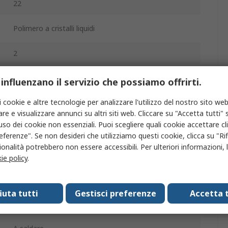
22
Polimero a cristalli liquidi
2
Dritto
 influenzano il servizio che possiamo offrirti.
Avvolto
i cookie e altre tecnologie per analizzare l'utilizzo del nostro sito web
re e visualizzare annunci su altri siti web. Cliccare su "Accetta tutti" s
Foro passante
'uso dei cookie non essenziali. Puoi scegliere quali cookie accettare c
eferenze". Se non desideri che utilizziamo questi cookie, clicca su "Rifi
COMBICON FMC 1
onalità potrebbero non essere accessibili. Per ulteriori informazioni, l
ie policy
.
Lega di rame
Oro
fiuta tutti
Gestisci preferenze
Accetta t
3.5mm