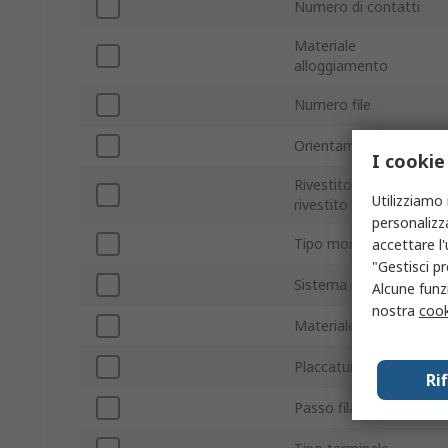
Numero di contatti
Materiale
alloggiamento
Numero file
Orientamento
I cookie
Rivestito/Non
Utilizziamo 
rivestito
personalizza
Tipo montaggio
accettare l
"Gestisci pr
Sistema di connettori
Alcune funzi
nostra
cook
Materiale contatti
Placcatura contatti
Ri
Passo fila