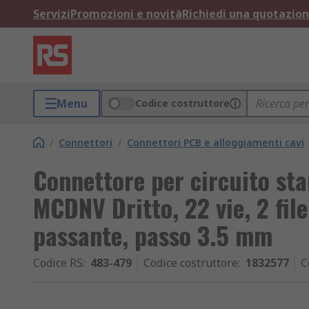
Servizi
Promozioni e novità
Richiedi una quotazio
Menu
Codice costruttore
/
Connettori
/
Connettori PCB e alloggiamenti cavi
Connettore per circuito st
MCDNV Dritto, 22 vie, 2 fil
passante, passo 3.5 mm
Codice RS
:
483-479
Codice costruttore
:
1832577
C