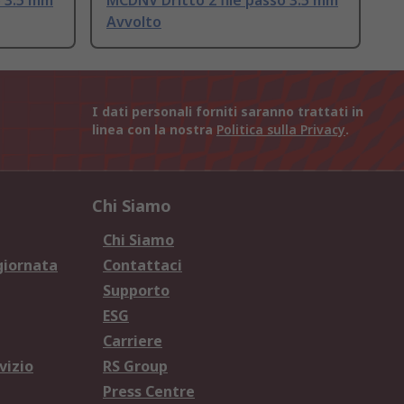
o 3.5 mm
MCDNV Dritto 2 file passo 3.5 mm
Avvolto
I dati personali forniti saranno trattati in
linea con la nostra
Politica sulla Privacy
.
Chi Siamo
Chi Siamo
giornata
Contattaci
Supporto
ESG
Carriere
vizio
RS Group
Press Centre