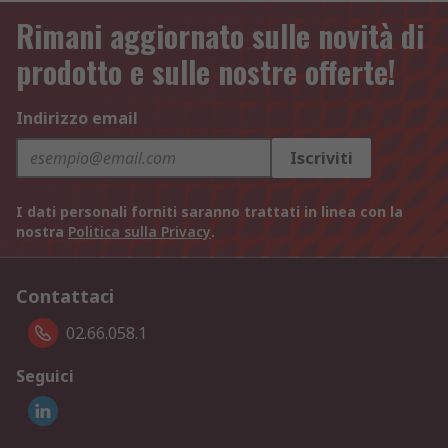
Rimani aggiornato sulle novità di
prodotto e sulle nostre offerte!
Indirizzo email
Iscriviti
I dati personali forniti saranno trattati in linea con la
nostra
Politica sulla Privacy
.
Contattaci
02.66.058.1
Seguici