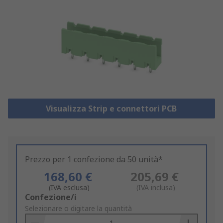
Visualizza Strip e connettori PCB
Prezzo per 1 confezione da 50 unità*
168,60 €
205,69 €
(IVA esclusa)
(IVA inclusa)
Add
Confezione/i
to
Selezionare o digitare la quantità
Basket