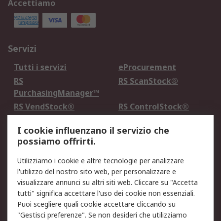
Accettiamo
Servizi
Tutti i servizi
eProcurement
RS
RS ScanStock®
PurchasingManager™
RS VendStock®
RS ControlStock®
Servizio di taratura
MePA
I cookie influenzano il servizio che
possiamo offrirti.
Legale
Utilizziamo i cookie e altre tecnologie per analizzare
Informativa Cookie
Informativa Privacy -
l'utilizzo del nostro sito web, per personalizzare e
Aggiornata
visualizzare annunci su altri siti web. Cliccare su "Accetta
Email Security
Termini d'uso
tutti" significa accettare l'uso dei cookie non essenziali.
Condizioni di vendita
Condizioni generali di
Puoi scegliere quali cookie accettare cliccando su
servizio
"Gestisci preferenze". Se non desideri che utilizziamo