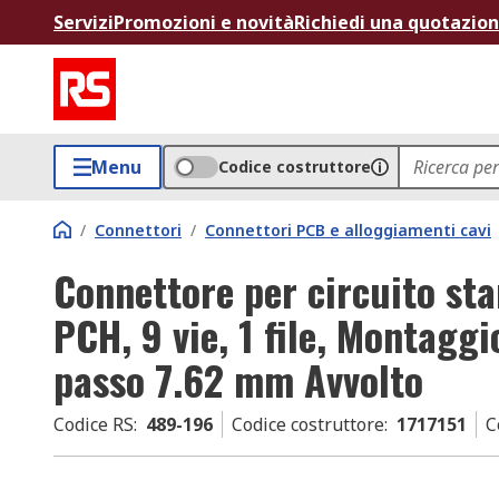
Servizi
Promozioni e novità
Richiedi una quotazio
Menu
Codice costruttore
/
Connettori
/
Connettori PCB e alloggiamenti cavi
Connettore per circuito st
PCH, 9 vie, 1 file, Montagg
passo 7.62 mm Avvolto
Codice RS
:
489-196
Codice costruttore
:
1717151
C