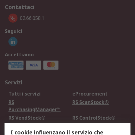
Contattaci
02.66.058.1
Seguici
Accettiamo
Servizi
Tutti i servizi
eProcurement
RS
RS ScanStock®
PurchasingManager™
RS VendStock®
RS ControlStock®
Servizio di taratura
MePA
I cookie influenzano il servizio che