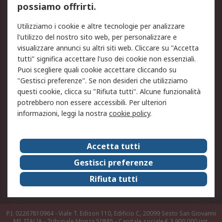
possiamo offrirti.
Legale
Utilizziamo i cookie e altre tecnologie per analizzare
Informativa Cookie
Informativa Privacy -
l'utilizzo del nostro sito web, per personalizzare e
Aggiornata
visualizzare annunci su altri siti web. Cliccare su "Accetta
Email Security
Termini d'uso
tutti" significa accettare l'uso dei cookie non essenziali.
Condizioni di vendita
Condizioni generali di
Puoi scegliere quali cookie accettare cliccando su
servizio
"Gestisci preferenze". Se non desideri che utilizziamo
questi cookie, clicca su "Rifiuta tutti". Alcune funzionalità
Etica e responsabilità
potrebbero non essere accessibili. Per ulteriori
informazioni, leggi la nostra
cookie policy
.
Chi Siamo
Chi Siamo
Contattaci
Accetta tutti
Supporto
ESG
Gestisci preferenze
Carriere
RS Group
Rifiuta tutti
Press Centre
Discovery: il Blog di RS
P.I. 02267810964 - Viale T. Edison 110, Edificio C, 20099 Sesto San Giovanni
MI, ITALIA - Tribunale Monza 50885 - Capitale sociale € 3.900.000 (int.