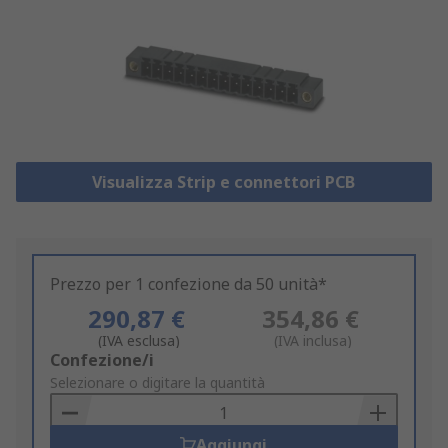
Visualizza Strip e connettori PCB
Prezzo per 1 confezione da 50 unità*
290,87 €
354,86 €
(IVA esclusa)
(IVA inclusa)
Add
Confezione/i
to
Selezionare o digitare la quantità
Basket
Aggiungi