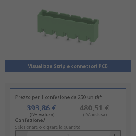
Visualizza Strip e connettori PCB
Prezzo per 1 confezione da 250 unità*
393,86 €
480,51 €
(IVA esclusa)
(IVA inclusa)
Add
Confezione/i
to
Selezionare o digitare la quantità
Basket