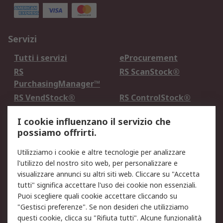
Servizi
Tutti i servizi
eProcurement
RS
RS ScanStock®
PurchasingManager™
RS VendStock®
RS ControlStock®
Servizio di taratura
MePA
I cookie influenzano il servizio che
possiamo offrirti.
Legale
Utilizziamo i cookie e altre tecnologie per analizzare
Informativa Cookie
Informativa Privacy -
l'utilizzo del nostro sito web, per personalizzare e
Aggiornata
visualizzare annunci su altri siti web. Cliccare su "Accetta
Email Security
Termini d'uso
tutti" significa accettare l'uso dei cookie non essenziali.
Condizioni di vendita
Condizioni generali di
Puoi scegliere quali cookie accettare cliccando su
servizio
"Gestisci preferenze". Se non desideri che utilizziamo
questi cookie, clicca su "Rifiuta tutti". Alcune funzionalità
Etica e responsabilità