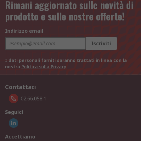
Rimani aggiornato sulle novità di
prodotto e sulle nostre offerte!
Indirizzo email
Iscriviti
I dati personali forniti saranno trattati in linea con la
nostra
Politica sulla Privacy
.
Contattaci
02.66.058.1
Seguici
Accettiamo