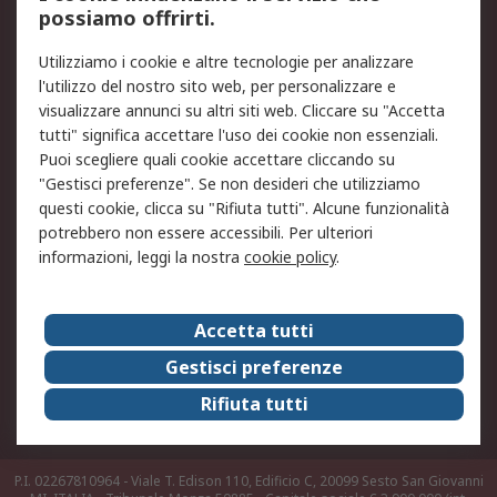
possiamo offrirti.
Legale
Utilizziamo i cookie e altre tecnologie per analizzare
Informativa Cookie
Informativa Privacy -
l'utilizzo del nostro sito web, per personalizzare e
Aggiornata
visualizzare annunci su altri siti web. Cliccare su "Accetta
Email Security
Termini d'uso
tutti" significa accettare l'uso dei cookie non essenziali.
Condizioni di vendita
Condizioni generali di
Puoi scegliere quali cookie accettare cliccando su
servizio
"Gestisci preferenze". Se non desideri che utilizziamo
questi cookie, clicca su "Rifiuta tutti". Alcune funzionalità
Etica e responsabilità
potrebbero non essere accessibili. Per ulteriori
informazioni, leggi la nostra
cookie policy
.
Chi Siamo
Chi Siamo
Contattaci
Accetta tutti
Supporto
ESG
Gestisci preferenze
Carriere
RS Group
Rifiuta tutti
Press Centre
Discovery: il Blog di RS
P.I. 02267810964 - Viale T. Edison 110, Edificio C, 20099 Sesto San Giovanni