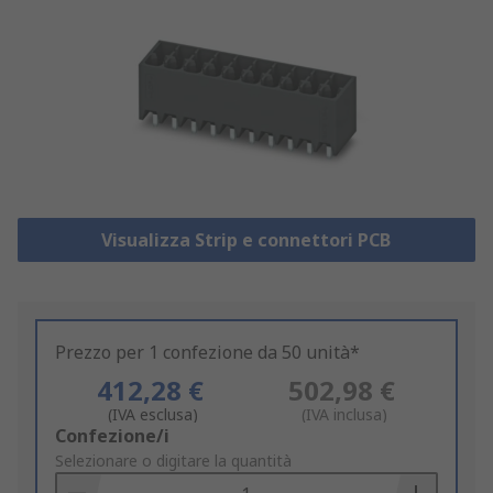
Visualizza Strip e connettori PCB
Prezzo per 1 confezione da 50 unità*
412,28 €
502,98 €
(IVA esclusa)
(IVA inclusa)
Add
Confezione/i
to
Selezionare o digitare la quantità
Basket