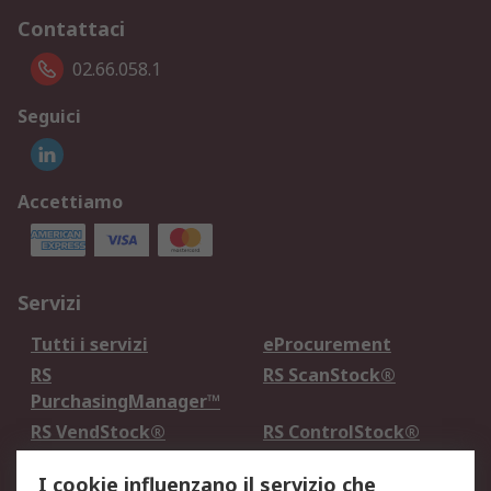
Contattaci
02.66.058.1
Seguici
Accettiamo
Servizi
Tutti i servizi
eProcurement
RS
RS ScanStock®
PurchasingManager™
RS VendStock®
RS ControlStock®
Servizio di taratura
MePA
I cookie influenzano il servizio che