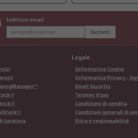
i
Indirizzo email
Iscriviti
Legale
rvizi
Informativa Cookie
ement
Informativa Privacy - Ag
hasingManager™
Email Security
Stock®
Termini d'uso
Stock®
Condizioni di vendita
olStock®
Condizioni generali di ser
di taratura
Etica e responsabilità