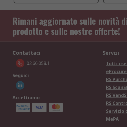
Rimani aggiornato sulle novità d
prodotto e sulle nostre offerte!
Contattaci
Servizi
02.66.058.1
Tutti i se
eProcur
Seguici
RS Purc
RS Scan
RS Vend
Accettiamo
RS Contr
Servizio 
MePA