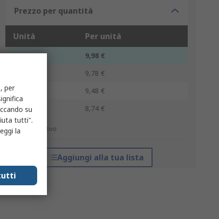
Prezzo per quantità
Unità
Per unità
1 - 9
9,98 €
10 - 49
9,78 €
, per
50 - 99
9,48 €
ignifica
100 +
8,74 €
liccando su
uta tutti".
*prezzo indicativo
eggi la
Aggiungi alla tua lista
utti