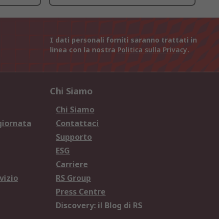
I dati personali forniti saranno trattati in
linea con la nostra
Politica sulla Privacy
.
Chi Siamo
Chi Siamo
giornata
Contattaci
Supporto
ESG
Carriere
vizio
RS Group
Press Centre
Discovery: il Blog di RS