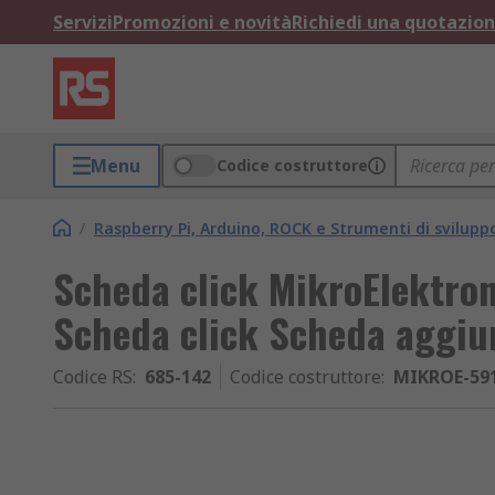
Servizi
Promozioni e novità
Richiedi una quotazio
Menu
Codice costruttore
/
Raspberry Pi, Arduino, ROCK e Strumenti di svilupp
Scheda click MikroElektro
Scheda click Scheda aggiu
Codice RS
:
685-142
Codice costruttore
:
MIKROE-59