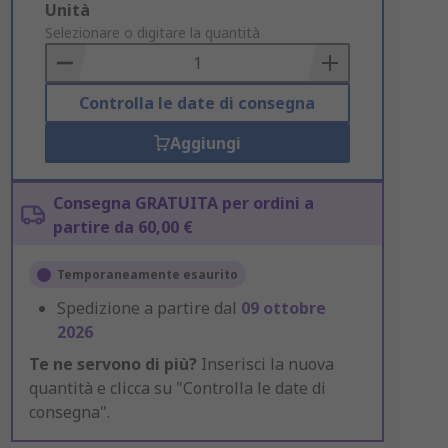
Add
Unità
to
Selezionare o digitare la quantità
Basket
Controlla le date di consegna
Aggiungi
Consegna GRATUITA per ordini a
partire da 60,00 €
Temporaneamente esaurito
Spedizione a partire dal
09 ottobre
2026
Te ne servono di più?
Inserisci la nuova
quantità e clicca su "Controlla le date di
consegna".