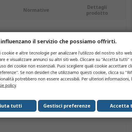
Dettagli
Normative
prodotto
iù attributi.
 influenzano il servizio che possiamo offrirti.
buto
Valore
i cookie e altre tecnologie per analizzare l'utilizzo del nostro sito web
re e visualizzare annunci su altri siti web. Cliccare su "Accetta tutti" s
o
MikroElektronika
'uso dei cookie non essenziali. Puoi scegliere quali cookie accettare c
eferenze". Se non desideri che utilizziamo questi cookie, clicca su "Rifi
rodotto
Scheda click
onalità potrebbero non essere accessibili. Per ulteriori informazioni, l
ie policy
.
icazione kit
Scheda aggiuntiva
it
Scheda click
fiuta tutti
Gestisci preferenze
Accetta t
 interfaccia
I2C