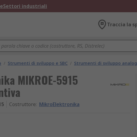
ne
Settori industriali
Traccia la s
o
/
Strumenti di sviluppo e SBC
/
Strumenti di sviluppo analog
nika MIKROE-5915
ntiva
15
Costruttore
:
MikroElektronika