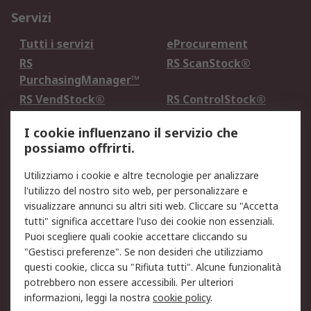
Servizi
Tutti i servizi
eProcurement
RS
RS ScanStock®
PurchasingManager™
RS VendStock®
RS ControlStock®
Servizio di taratura
MePA
I cookie influenzano il servizio che
possiamo offrirti.
Legale
Utilizziamo i cookie e altre tecnologie per analizzare
Informativa Cookie
Informativa Privacy -
l'utilizzo del nostro sito web, per personalizzare e
Aggiornata
visualizzare annunci su altri siti web. Cliccare su "Accetta
Email Security
Termini d'uso
tutti" significa accettare l'uso dei cookie non essenziali.
Condizioni di vendita
Condizioni generali di
Puoi scegliere quali cookie accettare cliccando su
servizio
"Gestisci preferenze". Se non desideri che utilizziamo
questi cookie, clicca su "Rifiuta tutti". Alcune funzionalità
Etica e responsabilità
potrebbero non essere accessibili. Per ulteriori
informazioni, leggi la nostra
cookie policy
.
Chi Siamo