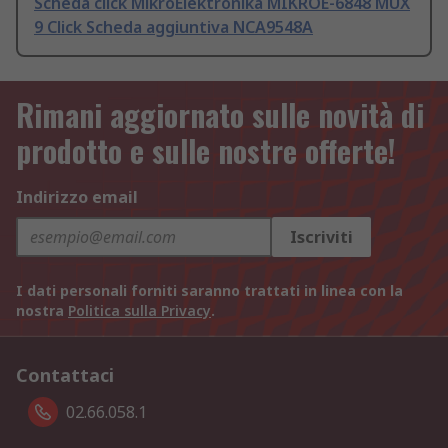
Scheda click MikroElektronika MIKROE-6848 MUX
9 Click Scheda aggiuntiva NCA9548A
Rimani aggiornato sulle novità di
prodotto e sulle nostre offerte!
Indirizzo email
Iscriviti
I dati personali forniti saranno trattati in linea con la
nostra
Politica sulla Privacy
.
Contattaci
02.66.058.1