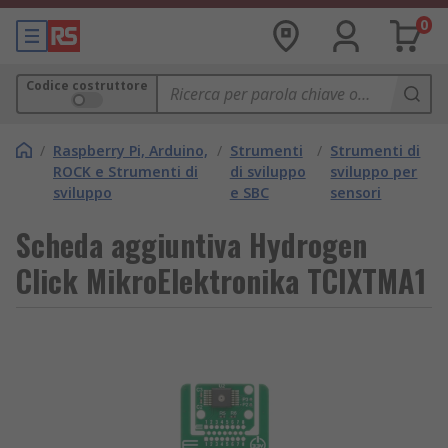
0
Codice costruttore
/
Raspberry Pi, Arduino,
/
Strumenti
/
Strumenti di
ROCK e Strumenti di
di sviluppo
sviluppo per
sviluppo
e SBC
sensori
Scheda aggiuntiva Hydrogen
Click MikroElektronika TCIXTMA1