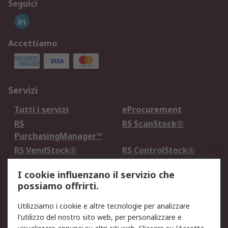
Seguici
Accettiamo
Servizi
Tutti i servizi
eProcurement
RS
RS ScanStock®
PurchasingManager™
RS VendStock®
RS ControlStock®
Servizio di taratura
MePA
I cookie influenzano il servizio che
possiamo offrirti.
Legale
Utilizziamo i cookie e altre tecnologie per analizzare
Informativa Cookie
Informativa Privacy -
l'utilizzo del nostro sito web, per personalizzare e
Aggiornata