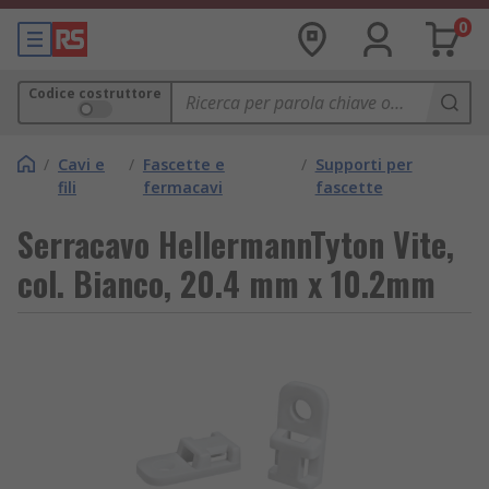
0
Codice costruttore
/
Cavi e
/
Fascette e
/
Supporti per
fili
fermacavi
fascette
Serracavo HellermannTyton Vite,
col. Bianco, 20.4 mm x 10.2mm