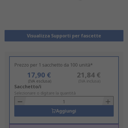
Visualizza Supporti per fascette
Prezzo per 1 sacchetto da 100 unità*
17,90 €
21,84 €
(IVA esclusa)
(IVA inclusa)
Add
Sacchetto/i
to
Selezionare o digitare la quantità
Basket
Aggiungi