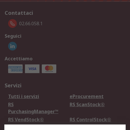
Contattaci
02.66.058.1
Seguici
Accettiamo
Servizi
Tutti i servizi
eProcurement
RS
RS ScanStock®
PurchasingManager™
RS VendStock®
RS ControlStock®
Servizio di taratura
MePA