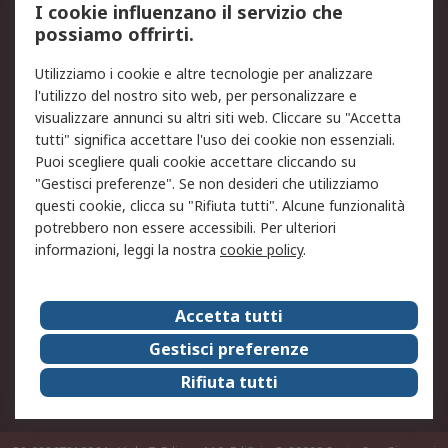
I cookie influenzano il servizio che
possiamo offrirti.
Legale
Utilizziamo i cookie e altre tecnologie per analizzare
Informativa Cookie
Informativa Privacy -
l'utilizzo del nostro sito web, per personalizzare e
Aggiornata
visualizzare annunci su altri siti web. Cliccare su "Accetta
Email Security
Termini d'uso
tutti" significa accettare l'uso dei cookie non essenziali.
Condizioni di vendita
Condizioni generali di
Puoi scegliere quali cookie accettare cliccando su
servizio
"Gestisci preferenze". Se non desideri che utilizziamo
questi cookie, clicca su "Rifiuta tutti". Alcune funzionalità
Etica e responsabilità
potrebbero non essere accessibili. Per ulteriori
informazioni, leggi la nostra
cookie policy
.
Chi Siamo
Chi Siamo
Contattaci
Accetta tutti
Supporto
ESG
Gestisci preferenze
Carriere
RS Group
Rifiuta tutti
Press Centre
Discovery: il Blog di RS