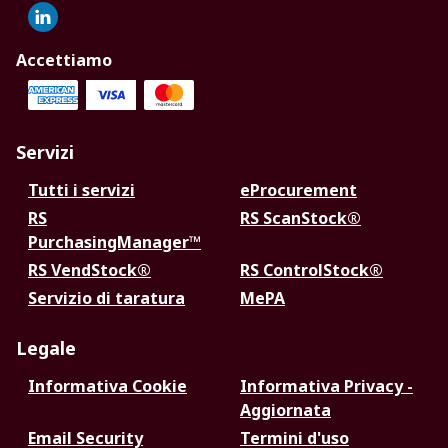
Accettiamo
Servizi
Tutti i servizi
eProcurement
RS
RS ScanStock®
PurchasingManager™
RS VendStock®
RS ControlStock®
Servizio di taratura
MePA
Legale
Informativa Cookie
Informativa Privacy -
Aggiornata
Email Security
Termini d'uso