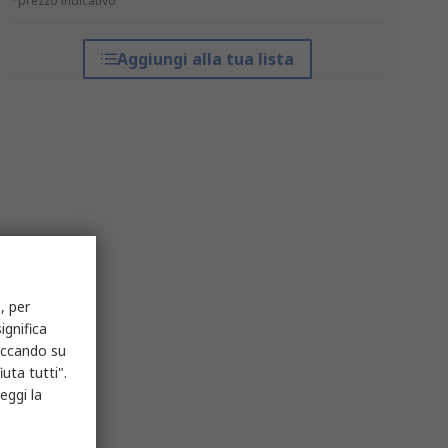
*prezzo indicativo
Aggiungi alla tua lista
, per
ignifica
liccando su
uta tutti".
eggi la