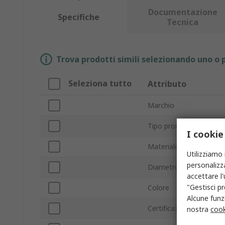
Documentazione
Specifiche
Tecnica
Trova prodotti simili selezionando uno o p
Seleziona tutto
Attributo
Marchio
Tipo prodotto
I cookie
Materiale
Utilizziamo 
personalizza
Diametro
accettare l
"Gestisci pr
Colore
Alcune funzi
Certificazione area per
nostra
cook