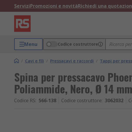
Servizi
Promozioni e novità
Richiedi una quotazio
Menu
Codice costruttore
/
Cavi e fili
/
Pressacavi e raccordi
/
Tappi per pres
Spina per pressacavo Phoen
Poliammide, Nero, Ø 14 mm
Codice RS
:
566-138
Codice costruttore
:
3062032
C