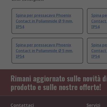
Spina per pressacavo Phoenix
Spina p
Contact in Poliammide Ø 9 mm,
Contact
IP54
IP54
Spina per pressacavo Phoenix
Spina p
Contact in Poliammide Ø 5 mm,
Contact
IP54
IP54
Rimani aggiornato sulle novità d
prodotto e sulle nostre offerte!
Contattaci
Servizi