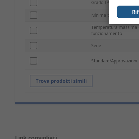
Grado IP
Ri
Minima temperatura op
Temperatura massima 
funzionamento
Serie
Standard/Approvazioni
Trova prodotti simili
Link consigliati