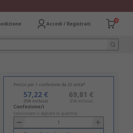
0
pedizione
Accedi / Registrati
Prezzo per 1 confezione da 25 unità*
57,22 €
69,81 €
(IVA esclusa)
(IVA inclusa)
Add
Confezione/i
to
Selezionare o digitare la quantità
Basket