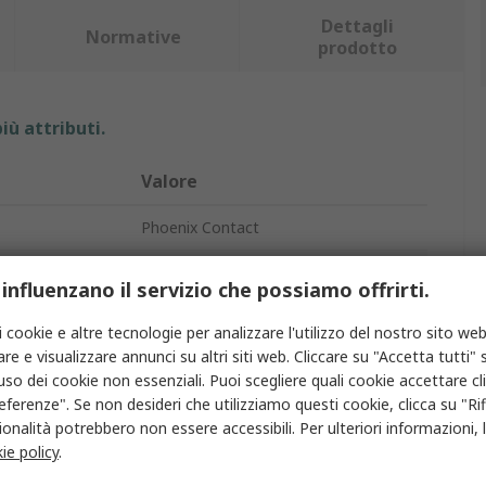
Dettagli
Normative
prodotto
iù attributi.
Valore
Phoenix Contact
Spina per pressacavo
 influenzano il servizio che possiamo offrirti.
Poliammide
i cookie e altre tecnologie per analizzare l'utilizzo del nostro sito web
re e visualizzare annunci su altri siti web. Cliccare su "Accetta tutti" s
14mm
'uso dei cookie non essenziali. Puoi scegliere quali cookie accettare c
eferenze". Se non desideri che utilizziamo questi cookie, clicca su "Rifi
Nero
onalità potrebbero non essere accessibili. Per ulteriori informazioni, l
icolosa
No
ie policy
.