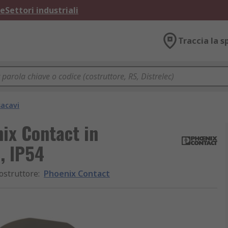
ne
Settori industriali
Traccia la s
sacavi
ix Contact in
, IP54
ostruttore
:
Phoenix Contact