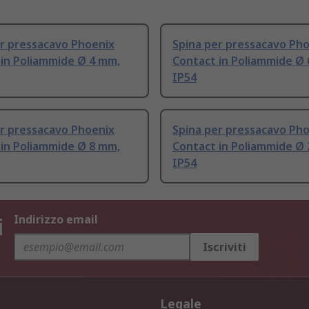
er pressacavo Phoenix
Spina per pressacavo Ph
 in Poliammide Ø 4 mm,
Contact in Poliammide Ø
IP54
er pressacavo Phoenix
Spina per pressacavo Ph
 in Poliammide Ø 8 mm,
Contact in Poliammide Ø
IP54
i
Indirizzo email
Iscriviti
Legale