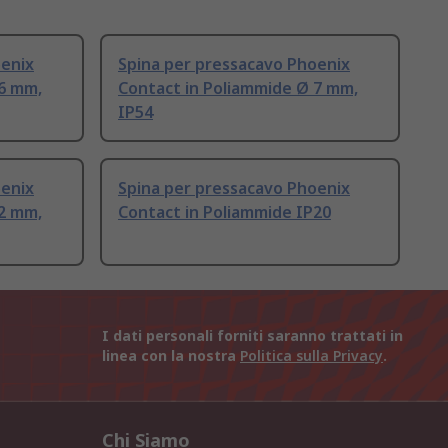
oenix
Spina per pressacavo Phoenix
 6 mm,
Contact in Poliammide Ø 7 mm,
IP54
oenix
Spina per pressacavo Phoenix
 2 mm,
Contact in Poliammide IP20
I dati personali forniti saranno trattati in
linea con la nostra
Politica sulla Privacy
.
Chi Siamo