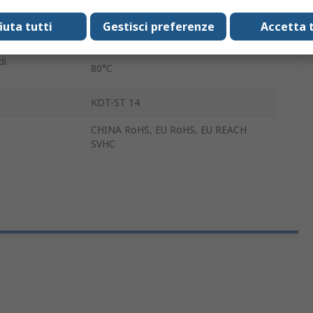
IP54
fiuta tutti
Gestisci preferenze
Accetta t
erativa
-20°C
di
80°C
KDT-ST 14
CHINA RoHS, EU RoHS, EU REACH
SVHC