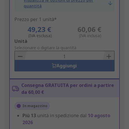
Visualizza le opzioni di prezzo per
quantità
Prezzo per 1 unità*
49,23 €
60,06 €
(IVA esclusa)
(IVA inclusa)
Add
Unità
to
Selezionare o digitare la quantità
Basket
Aggiungi
Consegna GRATUITA per ordini a partire
da 60,00 €
In magazzino
Più
13
unità in spedizione dal
10 agosto
2026