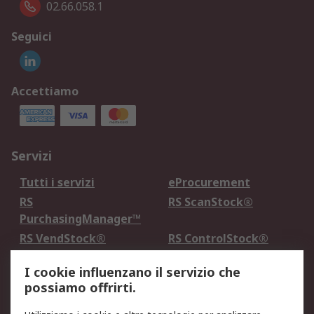
02.66.058.1
Seguici
Accettiamo
Servizi
Tutti i servizi
eProcurement
RS
RS ScanStock®
PurchasingManager™
RS VendStock®
RS ControlStock®
Servizio di taratura
MePA
I cookie influenzano il servizio che
possiamo offrirti.
Legale