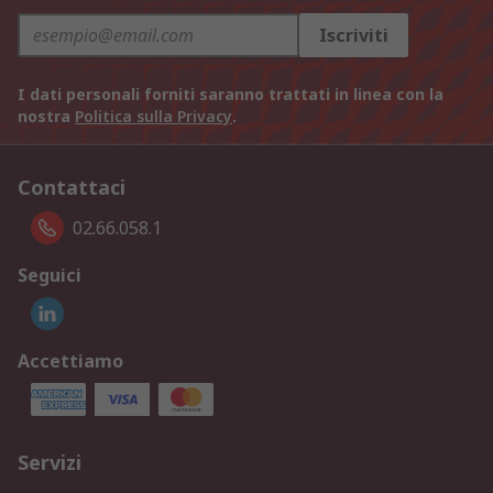
Iscriviti
I dati personali forniti saranno trattati in linea con la
nostra
Politica sulla Privacy
.
Contattaci
02.66.058.1
Seguici
Accettiamo
Servizi