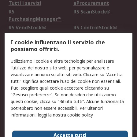
Tutti i servizi
eProcurement
RS
RS ScanStock®
PurchasingManager™
RS VendStock®
RS ControlStock®
Servizio di taratura
MePA
I cookie influenzano il servizio che
possiamo offrirti.
Legale
Utilizziamo i cookie e altre tecnologie per analizzare
Informativa Cookie
Informativa Privacy -
l'utilizzo del nostro sito web, per personalizzare e
Aggiornata
visualizzare annunci su altri siti web. Cliccare su "Accetta
Email Security
Termini d'uso
tutti" significa accettare l'uso dei cookie non essenziali.
Condizioni di vendita
Condizioni generali di
Puoi scegliere quali cookie accettare cliccando su
servizio
"Gestisci preferenze". Se non desideri che utilizziamo
questi cookie, clicca su "Rifiuta tutti". Alcune funzionalità
Etica e responsabilità
potrebbero non essere accessibili. Per ulteriori
informazioni, leggi la nostra
cookie policy
.
Chi Siamo
Chi Siamo
Contattaci
Accetta tutti