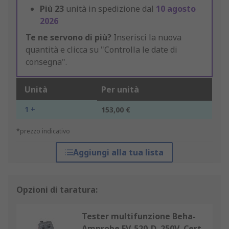
Più
23
unità in spedizione dal
10 agosto
2026
Te ne servono di più?
Inserisci la nuova
quantità e clicca su "Controlla le date di
consegna".
Unità
Per unità
1 +
153,00 €
*prezzo indicativo
Aggiungi alla tua lista
Opzioni di taratura:
Tester multifunzione Beha-
Amprobe EV-520-D, 250V, Cert.