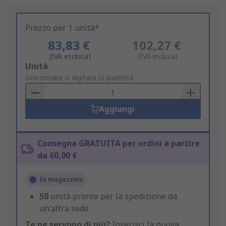
Prezzo per 1 unità*
83,83 €
102,27 €
(IVA esclusa)
(IVA inclusa)
Add
Unità
to
Selezionare o digitare la quantità
Basket
Aggiungi
Consegna GRATUITA per ordini a partire
da 60,00 €
In magazzino
50
unità pronte per la spedizione da
un'altra sede
Te ne servono di più?
Inserisci la nuova