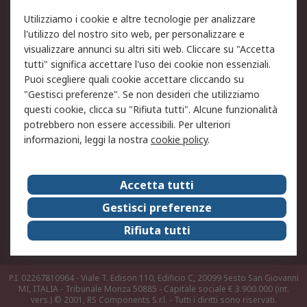
Utilizziamo i cookie e altre tecnologie per analizzare
Informativa Cookie
Informativa Privacy -
l'utilizzo del nostro sito web, per personalizzare e
Aggiornata
visualizzare annunci su altri siti web. Cliccare su "Accetta
Email Security
Termini d'uso
tutti" significa accettare l'uso dei cookie non essenziali.
Condizioni di vendita
Condizioni generali di
Puoi scegliere quali cookie accettare cliccando su
servizio
"Gestisci preferenze". Se non desideri che utilizziamo
questi cookie, clicca su "Rifiuta tutti". Alcune funzionalità
Etica e responsabilità
potrebbero non essere accessibili. Per ulteriori
informazioni, leggi la nostra
cookie policy
.
Chi Siamo
Chi Siamo
Contattaci
Accetta tutti
Supporto
ESG
Gestisci preferenze
Carriere
RS Group
Rifiuta tutti
Press Centre
Discovery: il Blog di RS
P.I. 02267810964 - Viale T. Edison 110, Edificio C, 20099 Sesto San Giovanni
MI, ITALIA - Tribunale Monza 50885 - Capitale sociale € 3.900.000 (int.
vers.)
© 2001, RS Components S.r.l. - Tutti i diritti sono riservati.