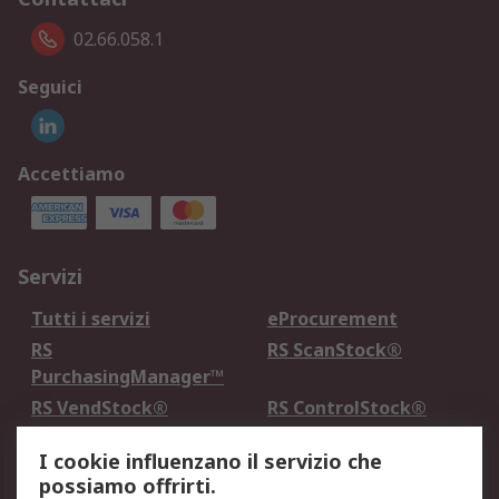
02.66.058.1
Seguici
Accettiamo
Servizi
Tutti i servizi
eProcurement
RS
RS ScanStock®
PurchasingManager™
RS VendStock®
RS ControlStock®
Servizio di taratura
MePA
I cookie influenzano il servizio che
possiamo offrirti.
Legale