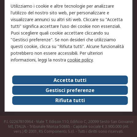
Utilizziamo i cookie e altre tecnologie per analizzare
Informativa Cookie
Informativa Privacy -
l'utilizzo del nostro sito web, per personalizzare e
Aggiornata
visualizzare annunci su altri siti web. Cliccare su "Accetta
Email Security
Termini d'uso
tutti" significa accettare l'uso dei cookie non essenziali.
Condizioni di vendita
Condizioni generali di
Puoi scegliere quali cookie accettare cliccando su
servizio
"Gestisci preferenze". Se non desideri che utilizziamo
questi cookie, clicca su "Rifiuta tutti". Alcune funzionalità
Etica e responsabilità
potrebbero non essere accessibili. Per ulteriori
informazioni, leggi la nostra
cookie policy
.
Chi Siamo
Chi Siamo
Contattaci
Accetta tutti
Supporto
ESG
Gestisci preferenze
Carriere
RS Group
Rifiuta tutti
Press Centre
Discovery: il Blog di RS
P.I. 02267810964 - Viale T. Edison 110, Edificio C, 20099 Sesto San Giovanni
MI, ITALIA - Tribunale Monza 50885 - Capitale sociale € 3.900.000 (int.
vers.)
© 2001, RS Components S.r.l. - Tutti i diritti sono riservati.