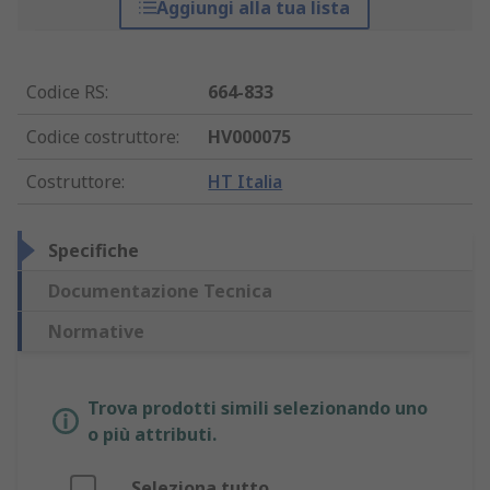
Aggiungi alla tua lista
Codice RS
:
664-833
Codice costruttore
:
HV000075
Costruttore
:
HT Italia
Specifiche
Documentazione Tecnica
Normative
Trova prodotti simili selezionando uno
o più attributi.
Seleziona tutto