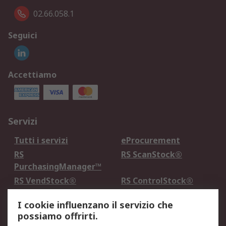
02.66.058.1
Seguici
Accettiamo
Servizi
Tutti i servizi
eProcurement
RS
RS ScanStock®
PurchasingManager™
RS VendStock®
RS ControlStock®
Servizio di taratura
MePA
I cookie influenzano il servizio che
possiamo offrirti.
Legale