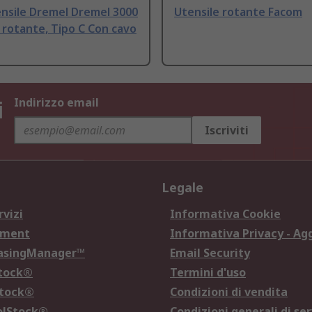
nsile Dremel Dremel 3000
Utensile rotante Facom
 rotante, Tipo C Con cavo
i
Indirizzo email
Iscriviti
Legale
rvizi
Informativa Cookie
ement
Informativa Privacy - Ag
hasingManager™
Email Security
Stock®
Termini d'uso
Stock®
Condizioni di vendita
olStock®
Condizioni generali di ser