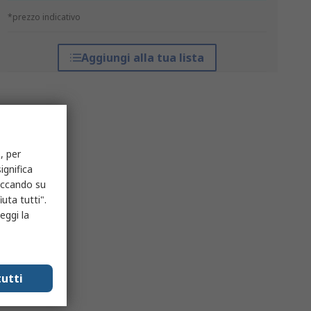
*prezzo indicativo
Aggiungi alla tua lista
, per
ignifica
liccando su
uta tutti".
eggi la
utti