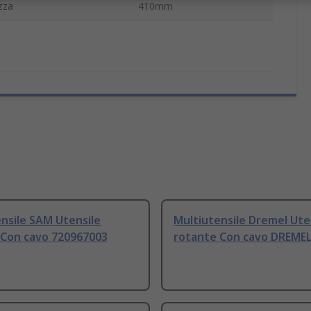
zza
410mm
nsile SAM Utensile
Multiutensile Dremel Ute
 Con cavo 720967003
rotante Con cavo DREMEL