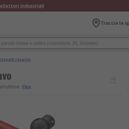
ne
Settori industriali
Traccia la s
Utensili rotativi
avo
struttore
:
Flex