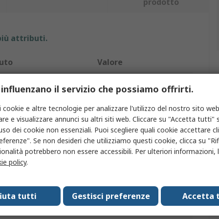
prodotto
iù attributi.
buto
Valore
o
Flex
 influenzano il servizio che possiamo offrirti.
odotto
Utensile rotante
i cookie e altre tecnologie per analizzare l'utilizzo del nostro sito web
re e visualizzare annunci su altri siti web. Cliccare su "Accetta tutti" s
multiutensile
Utensile rotante
'uso dei cookie non essenziali. Puoi scegliere quali cookie accettare c
eferenze". Se non desideri che utilizziamo questi cookie, clicca su "Rifi
/Senza filo
Con cavo
onalità potrebbero non essere accessibili. Per ulteriori informazioni, l
ie policy
.
à
7500giri/min
a nominale
1400W
fiuta tutti
Gestisci preferenze
Accetta t
ne
230V