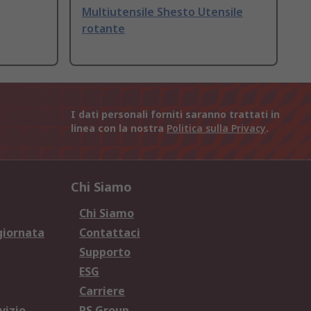
Multiutensile Shesto Utensile
rotante
I dati personali forniti saranno trattati in
linea con la nostra
Politica sulla Privacy
.
Chi Siamo
Chi Siamo
giornata
Contattaci
Supporto
ESG
Carriere
vizio
RS Group