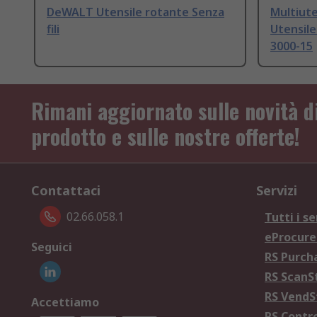
DeWALT Utensile rotante Senza
Multiute
fili
Utensile
3000-15
Rimani aggiornato sulle novità d
prodotto e sulle nostre offerte!
Contattaci
Servizi
02.66.058.1
Tutti i se
eProcur
Seguici
RS Purc
RS Scan
RS Vend
Accettiamo
RS Contr