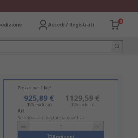
0
pedizione
Accedi / Registrati
Prezzo per 1 kit*
925,89 €
1129,59 €
(IVA esclusa)
(IVA inclusa)
Add
Kit
to
Selezionare o digitare la quantità
Basket
Aggiungi