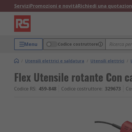
Servizi
Promozioni e novità
Richiedi una quotazio
Menu
Codice costruttore
/
Utensili elettrici e saldatura
/
Utensili elettrici
/
Flex Utensile rotante Con c
Codice RS
:
459-848
Codice costruttore
:
329673
Co