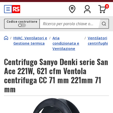
0
Codice costruttore
/
HVAC, Ventilatori e
/
Aria
/
Ventilatori
Gestione termica
condizionata e
centrifughi
Ventilazione
Centrifugo Sanyo Denki serie San
Ace 221W, 621 cfm Ventola
centrifuga CC 71 mm 221mm 71
mm