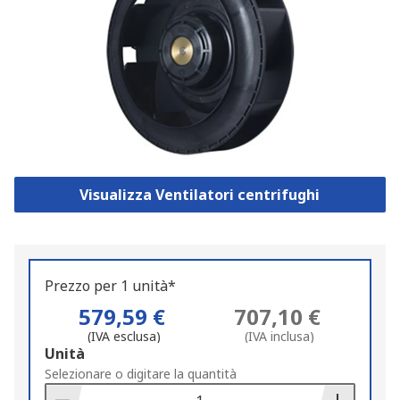
Visualizza Ventilatori centrifughi
Prezzo per 1 unità*
579,59 €
707,10 €
(IVA esclusa)
(IVA inclusa)
Add
Unità
to
Selezionare o digitare la quantità
Basket