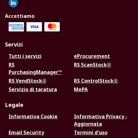
Accettiamo
Servizi
Tutti i servizi
eProcurement
RS
RS ScanStock®
PurchasingManager™
RS VendStock®
RS ControlStock®
Servizio di taratura
MePA
Legale
Informativa Cookie
Informativa Privacy -
Aggiornata
Email Security
Termini d'uso