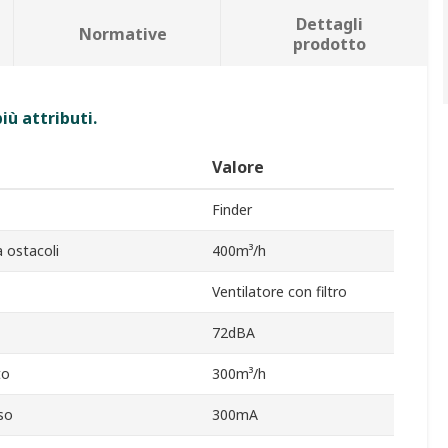
Dettagli
Normative
prodotto
iù attributi.
Valore
Finder
a ostacoli
400m³/h
Ventilatore con filtro
72dBA
to
300m³/h
so
300mA