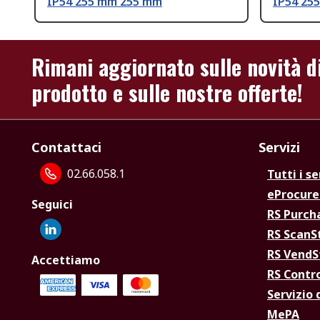
IP54 255 mm 255 mm
IP54 25
Rimani aggiornato sulle novità d
prodotto e sulle nostre offerte!
Contattaci
Servizi
02.66.058.1
Tutti i se
eProcur
Seguici
RS Purc
RS Scan
RS Vend
Accettiamo
RS Contr
Servizio 
MePA