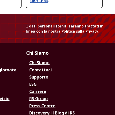
dBA IP54
I dati personali forniti saranno trattati in
linea con la nostra
Politica sulla Privacy
.
Chi Siamo
Chi Siamo
giornata
Contattaci
Supporto
ESG
Carriere
vizio
RS Group
Press Centre
Discovery: il Blog di RS