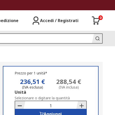
0
pedizione
Accedi / Registrati
Prezzo per 1 unità*
236,51 €
288,54 €
(IVA esclusa)
(IVA inclusa)
Add
Unità
to
Selezionare o digitare la quantità
Basket
Aggiungi