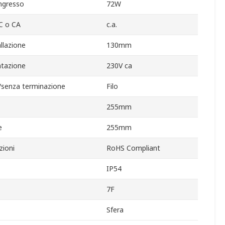
ingresso
72W
C o CA
c.a.
allazione
130mm
ntazione
230V ca
/senza terminazione
Filo
255mm
e
255mm
zioni
RoHS Compliant
IP54
7F
Sfera