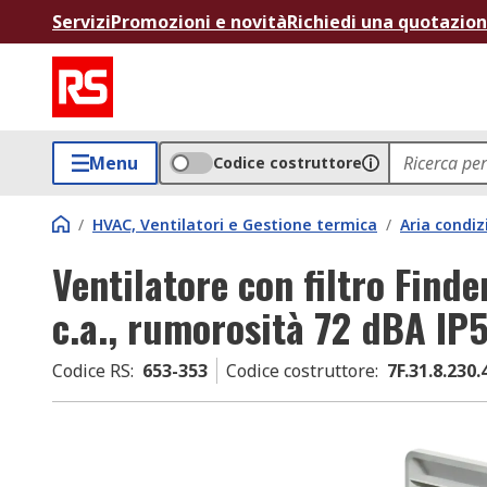
Servizi
Promozioni e novità
Richiedi una quotazio
Menu
Codice costruttore
/
HVAC, Ventilatori e Gestione termica
/
Aria condiz
Ventilatore con filtro Find
c.a., rumorosità 72 dBA 
Codice RS
:
653-353
Codice costruttore
:
7F.31.8.230.