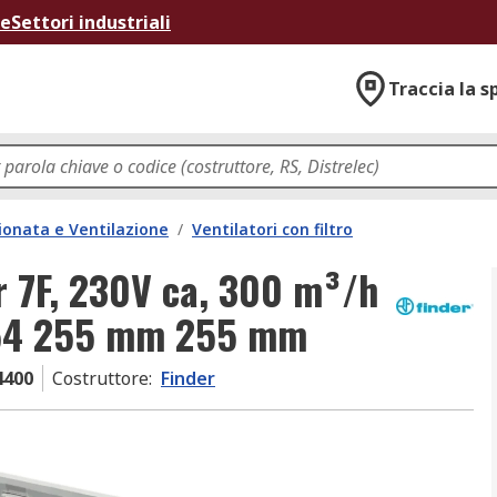
ne
Settori industriali
Traccia la s
ionata e Ventilazione
/
Ventilatori con filtro
er 7F, 230V ca, 300 m³/h
IP54 255 mm 255 mm
4400
Costruttore
:
Finder