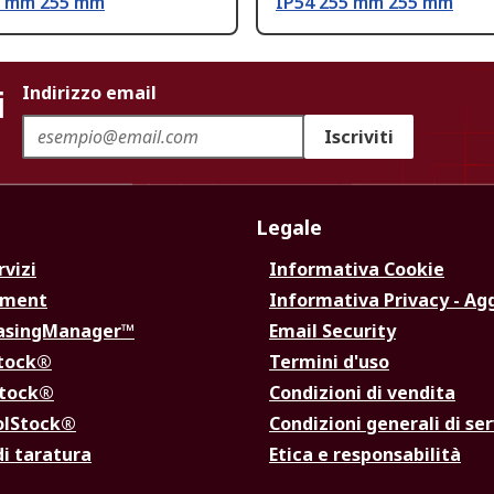
5 mm 255 mm
IP54 255 mm 255 mm
i
Indirizzo email
Iscriviti
Legale
rvizi
Informativa Cookie
ement
Informativa Privacy - Ag
hasingManager™
Email Security
Stock®
Termini d'uso
Stock®
Condizioni di vendita
olStock®
Condizioni generali di ser
di taratura
Etica e responsabilità