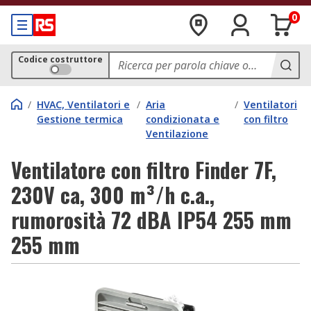
0
Codice costruttore
/
HVAC, Ventilatori e
/
Aria
/
Ventilatori
Gestione termica
condizionata e
con filtro
Ventilazione
Ventilatore con filtro Finder 7F,
230V ca, 300 m³/h c.a.,
rumorosità 72 dBA IP54 255 mm
255 mm