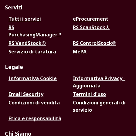
Servizi
Tutti i servizi
eProcurement
RS
RS ScanStock®
PurchasingManager™
RS VendStock®
RS ControlStock®
Servizio di taratura
MePA
Legale
Informativa Cookie
Informativa Privacy -
Aggiornata
Email Security
Termini d'uso
Condizioni di vendita
Condizioni generali di
servizio
Etica e responsabilità
Chi Siamo