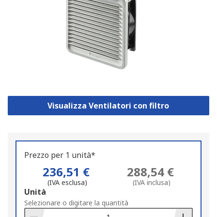
Visualizza Ventilatori con filtro
Prezzo per 1 unità*
236,51 €
288,54 €
(IVA esclusa)
(IVA inclusa)
Add
Unità
to
Selezionare o digitare la quantità
Basket