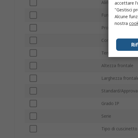
Alimentazione in 
accettare l
"Gestisci pr
Funzionamento C
Alcune funzi
nostra
cook
Profondità di inst
Con terminazione
Ri
Tensione di alime
Altezza frontale
Larghezza frontal
Standard/Approva
Grado IP
Serie
Tipo di cuscinetto