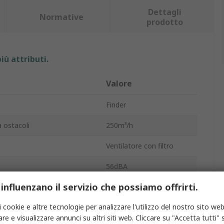
Dettagli
Normative
prodotto
iù attributi.
Valore
Finder
a ostacoli
250m³/h
Ventilatore con filtro
56dBA
 influenzano il servizio che possiamo offrirti.
to
195m³/h
i cookie e altre tecnologie per analizzare l'utilizzo del nostro sito web
so
1800mA
re e visualizzare annunci su altri siti web. Cliccare su "Accetta tutti" s