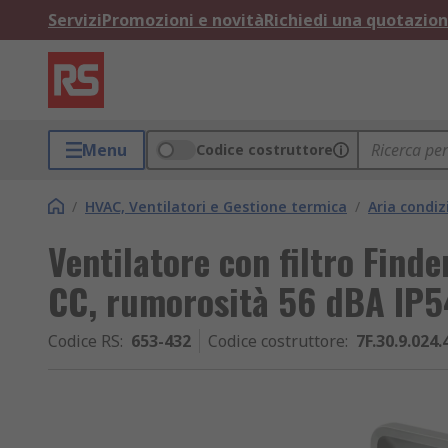
Servizi
Promozioni e novità
Richiedi una quotazio
Menu
Codice costruttore
/
HVAC, Ventilatori e Gestione termica
/
Aria condiz
Ventilatore con filtro Find
CC, rumorosità 56 dBA I
Codice RS
:
653-432
Codice costruttore
:
7F.30.9.024.