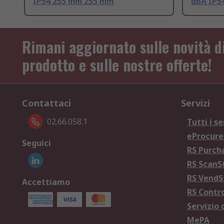
IP54 255 mm 255 mm
dBA IP5
Rimani aggiornato sulle novità d
prodotto e sulle nostre offerte!
Contattaci
Servizi
02.66.058.1
Tutti i se
eProcur
Seguici
RS Purc
RS Scan
RS Vend
Accettiamo
RS Contr
Servizio 
MePA