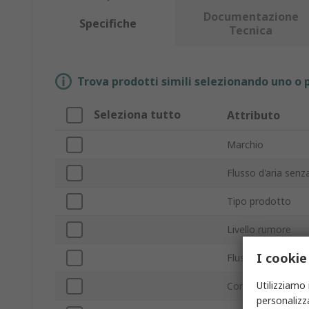
Documentazione
Specifiche
Tecnica
Trova prodotti simili selezionando uno o p
Seleziona tutto
Attributo
Marchio
Flusso d'aria senz
Tipo prodotto
Livello rumore
I cookie
Flusso d'aria filtra
Utilizziamo 
Corrente di ingres
personalizza