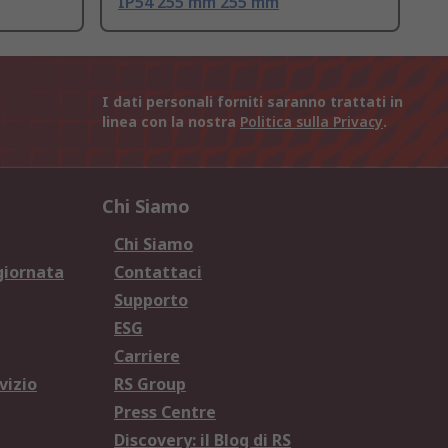
IP54 255 mm 255 mm
I dati personali forniti saranno trattati in
linea con la nostra
Politica sulla Privacy
.
Chi Siamo
Chi Siamo
giornata
Contattaci
Supporto
ESG
Carriere
vizio
RS Group
Press Centre
Discovery: il Blog di RS