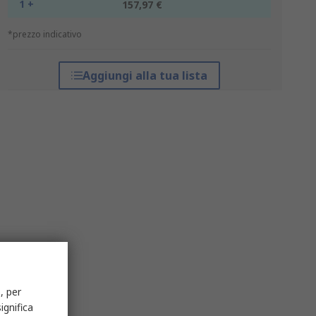
1 +
157,97 €
*prezzo indicativo
Aggiungi alla tua lista
, per
ignifica