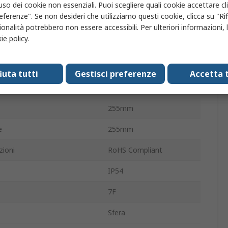
ingresso
43W
'uso dei cookie non essenziali. Puoi scegliere quali cookie accettare c
eferenze". Se non desideri che utilizziamo questi cookie, clicca su "Rifi
C o CA
CC
onalità potrebbero non essere accessibili. Per ulteriori informazioni, l
ie policy
.
allazione
90.2mm
/senza terminazione
Filo
fiuta tutti
Gestisci preferenze
Accetta t
ntazione
24V cc
255mm
e
255mm
zioni
RoHS Compliant
IP54
7F
Sfera