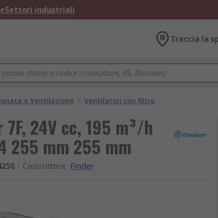
ne
Settori industriali
Traccia la s
ionata e Ventilazione
/
Ventilatori con filtro
er 7F, 24V cc, 195 m³/h
P54 255 mm 255 mm
4250
Costruttore
:
Finder