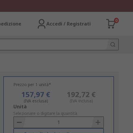
0
pedizione
Accedi / Registrati
Prezzo per 1 unità*
157,97 €
192,72 €
(IVA esclusa)
(IVA inclusa)
Add
Unità
to
Selezionare o digitare la quantità
Basket