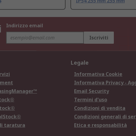
4
IP54 255 mm 255 mm
i
Indirizzo email
Iscriviti
Legale
rvizi
Informativa Cookie
ement
Informativa Privacy - Ag
hasingManager™
Email Security
Stock®
Termini d'uso
Stock®
Condizioni di vendita
olStock®
Condizioni generali di ser
di taratura
Etica e responsabilità