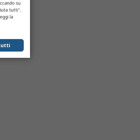
liccando su
uta tutti".
eggi la
utti